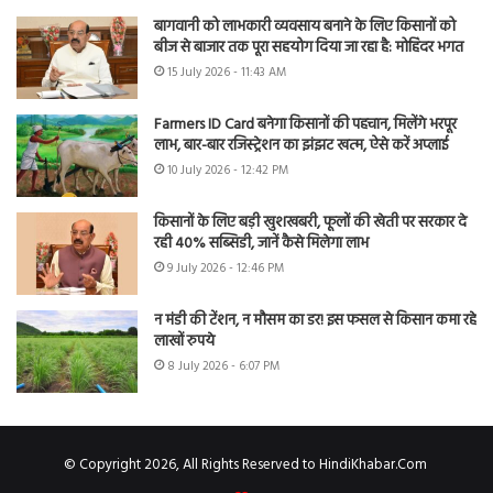
बागवानी को लाभकारी व्यवसाय बनाने के लिए किसानों को
बीज से बाजार तक पूरा सहयोग दिया जा रहा है: मोहिंदर भगत
15 July 2026 - 11:43 AM
Farmers ID Card बनेगा किसानों की पहचान, मिलेंगे भरपूर
लाभ, बार-बार रजिस्ट्रेशन का झंझट खत्म, ऐसे करें अप्लाई
10 July 2026 - 12:42 PM
किसानों के लिए बड़ी खुशखबरी, फूलों की खेती पर सरकार दे
रही 40% सब्सिडी, जानें कैसे मिलेगा लाभ
9 July 2026 - 12:46 PM
न मंडी की टेंशन, न मौसम का डर! इस फसल से किसान कमा रहे
लाखों रुपये
8 July 2026 - 6:07 PM
© Copyright 2026, All Rights Reserved to HindiKhabar.Com