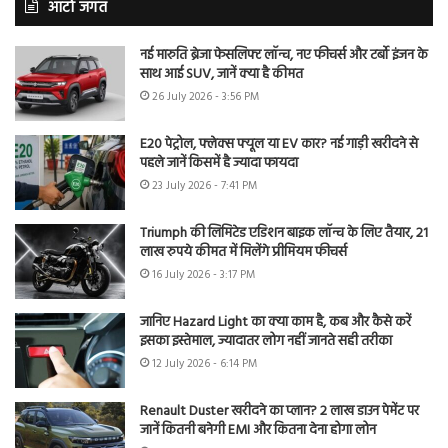
ऑटो जगत
नई मारुति ब्रेजा फेसलिफ्ट लॉन्च, नए फीचर्स और टर्बो इंजन के
साथ आई SUV, जानें क्या है कीमत
26 July 2026 - 3:56 PM
E20 पेट्रोल, फ्लेक्स फ्यूल या EV कार? नई गाड़ी खरीदने से
पहले जानें किसमें है ज्यादा फायदा
23 July 2026 - 7:41 PM
Triumph की लिमिटेड एडिशन बाइक लॉन्च के लिए तैयार, 21
लाख रुपये कीमत में मिलेंगे प्रीमियम फीचर्स
16 July 2026 - 3:17 PM
जानिए Hazard Light का क्या काम है, कब और कैसे करें
इसका इस्तेमाल, ज्यादातर लोग नहीं जानते सही तरीका
12 July 2026 - 6:14 PM
Renault Duster खरीदने का प्लान? 2 लाख डाउन पेमेंट पर
जानें कितनी बनेगी EMI और कितना देना होगा लोन