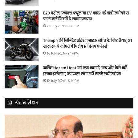
E20 पेट्रोल, फ्लेक्स फ्यूल या EV कार? नई गाड़ी खरीदने से
पहले जानें किसमें है ज्यादा फायदा
23 July 2026 - 7:41 PM
Triumph की लिमिटेड एडिशन बाइक लॉन्च के लिए तैयार, 21
लाख रुपये कीमत में मिलेंगे प्रीमियम फीचर्स
16 July 2026 - 3:17 PM
जानिए Hazard Light का क्या काम है, कब और कैसे करें
इसका इस्तेमाल, ज्यादातर लोग नहीं जानते सही तरीका
12 July 2026 - 6:14 PM
खेत खलिहान