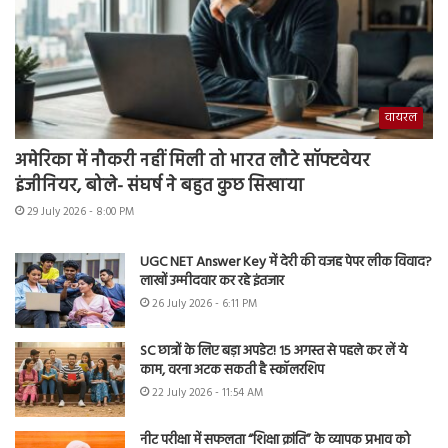
वायरल
अमेरिका में नौकरी नहीं मिली तो भारत लौटे सॉफ्टवेयर
इंजीनियर, बोले- संघर्ष ने बहुत कुछ सिखाया
29 July 2026 - 8:00 PM
UGC NET Answer Key में देरी की वजह पेपर लीक विवाद?
लाखों उम्मीदवार कर रहे इंतजार
26 July 2026 - 6:11 PM
SC छात्रों के लिए बड़ा अपडेट! 15 अगस्त से पहले कर लें ये
काम, वरना अटक सकती है स्कॉलरशिप
22 July 2026 - 11:54 AM
नीट परीक्षा में सफलता “शिक्षा क्रांति” के व्यापक प्रभाव को