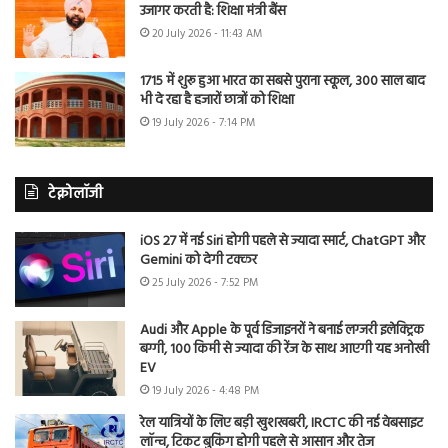
उजागर करती है: शिक्षा मंत्री बैंस
20 July 2026 - 11:43 AM
1715 में शुरू हुआ भारत का सबसे पुराना स्कूल, 300 साल बाद
भी दे रहा है हजारों छात्रों को शिक्षा
19 July 2026 - 7:14 PM
टेक्नोलॉजी
iOS 27 में नई Siri होगी पहले से ज्यादा स्मार्ट, ChatGPT और
Gemini को देगी टक्कर
25 July 2026 - 7:52 PM
Audi और Apple के पूर्व डिजाइनरों ने बनाई लग्जरी इलेक्ट्रिक
बग्गी, 100 किमी से ज्यादा की रेंज के साथ आएगी यह अनोखी
EV
19 July 2026 - 4:48 PM
रेल यात्रियों के लिए बड़ी खुशखबरी, IRCTC की नई वेबसाइट
लॉन्च, टिकट बुकिंग होगी पहले से आसान और तेज