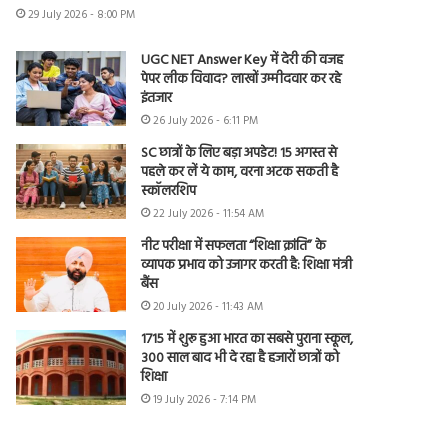
29 July 2026 - 8:00 PM
UGC NET Answer Key में देरी की वजह
पेपर लीक विवाद? लाखों उम्मीदवार कर रहे
इंतजार
26 July 2026 - 6:11 PM
SC छात्रों के लिए बड़ा अपडेट! 15 अगस्त से
पहले कर लें ये काम, वरना अटक सकती है
स्कॉलरशिप
22 July 2026 - 11:54 AM
नीट परीक्षा में सफलता “शिक्षा क्रांति” के
व्यापक प्रभाव को उजागर करती है: शिक्षा मंत्री
बैंस
20 July 2026 - 11:43 AM
1715 में शुरू हुआ भारत का सबसे पुराना स्कूल,
300 साल बाद भी दे रहा है हजारों छात्रों को
शिक्षा
19 July 2026 - 7:14 PM