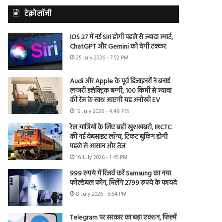
टेक्नोलॉजी
iOS 27 में नई Siri होगी पहले से ज्यादा स्मार्ट,
ChatGPT और Gemini को देगी टक्कर
25 July 2026 - 7:52 PM
Audi और Apple के पूर्व डिजाइनरों ने बनाई
लग्जरी इलेक्ट्रिक बग्गी, 100 किमी से ज्यादा
की रेंज के साथ आएगी यह अनोखी EV
19 July 2026 - 4:48 PM
रेल यात्रियों के लिए बड़ी खुशखबरी, IRCTC
की नई वेबसाइट लॉन्च, टिकट बुकिंग होगी
पहले से आसान और तेज
16 July 2026 - 1:45 PM
999 रुपये में रिजर्व करें Samsung का नया
फोल्डेबल फोन, मिलेंगे 2799 रुपये के फायदे
8 July 2026 - 5:54 PM
Telegram पर सरकार का बड़ा एक्शन, फिल्में