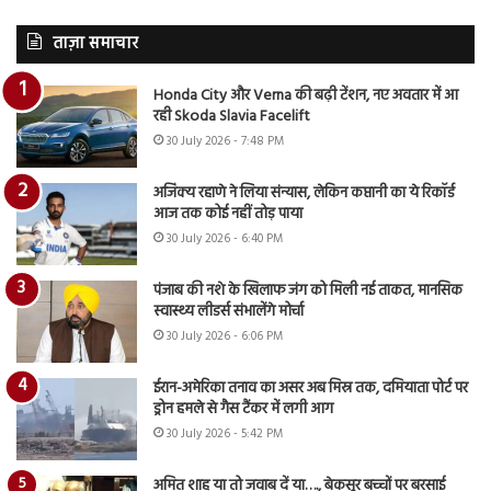
ताज़ा समाचार
Honda City और Verna की बढ़ी टेंशन, नए अवतार में आ
रही Skoda Slavia Facelift
30 July 2026 - 7:48 PM
अजिंक्य रहाणे ने लिया संन्यास, लेकिन कप्तानी का ये रिकॉर्ड
आज तक कोई नहीं तोड़ पाया
30 July 2026 - 6:40 PM
पंजाब की नशे के खिलाफ जंग को मिली नई ताकत, मानसिक
स्वास्थ्य लीडर्स संभालेंगे मोर्चा
30 July 2026 - 6:06 PM
ईरान-अमेरिका तनाव का असर अब मिस्र तक, दमियाता पोर्ट पर
ड्रोन हमले से गैस टैंकर में लगी आग
30 July 2026 - 5:42 PM
अमित शाह या तो जवाब दें या…., बेकसूर बच्चों पर बरसाई