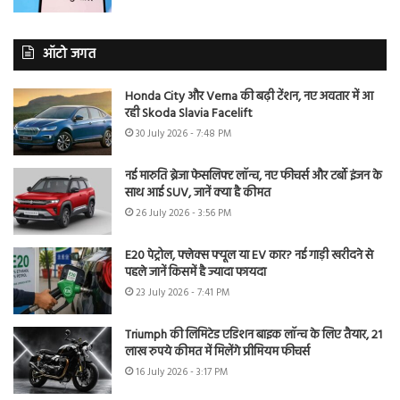
ऑटो जगत
Honda City और Verna की बढ़ी टेंशन, नए अवतार में आ
रही Skoda Slavia Facelift
30 July 2026 - 7:48 PM
नई मारुति ब्रेजा फेसलिफ्ट लॉन्च, नए फीचर्स और टर्बो इंजन के
साथ आई SUV, जानें क्या है कीमत
26 July 2026 - 3:56 PM
E20 पेट्रोल, फ्लेक्स फ्यूल या EV कार? नई गाड़ी खरीदने से
पहले जानें किसमें है ज्यादा फायदा
23 July 2026 - 7:41 PM
Triumph की लिमिटेड एडिशन बाइक लॉन्च के लिए तैयार, 21
लाख रुपये कीमत में मिलेंगे प्रीमियम फीचर्स
16 July 2026 - 3:17 PM