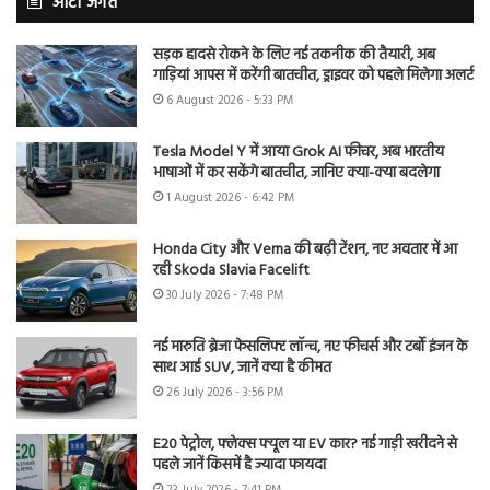
ऑटो जगत
सड़क हादसे रोकने के लिए नई तकनीक की तैयारी, अब
गाड़ियां आपस में करेंगी बातचीत, ड्राइवर को पहले मिलेगा अलर्ट
6 August 2026 - 5:33 PM
Tesla Model Y में आया Grok AI फीचर, अब भारतीय
भाषाओं में कर सकेंगे बातचीत, जानिए क्या-क्या बदलेगा
1 August 2026 - 6:42 PM
Honda City और Verna की बढ़ी टेंशन, नए अवतार में आ
रही Skoda Slavia Facelift
30 July 2026 - 7:48 PM
नई मारुति ब्रेजा फेसलिफ्ट लॉन्च, नए फीचर्स और टर्बो इंजन के
साथ आई SUV, जानें क्या है कीमत
26 July 2026 - 3:56 PM
E20 पेट्रोल, फ्लेक्स फ्यूल या EV कार? नई गाड़ी खरीदने से
पहले जानें किसमें है ज्यादा फायदा