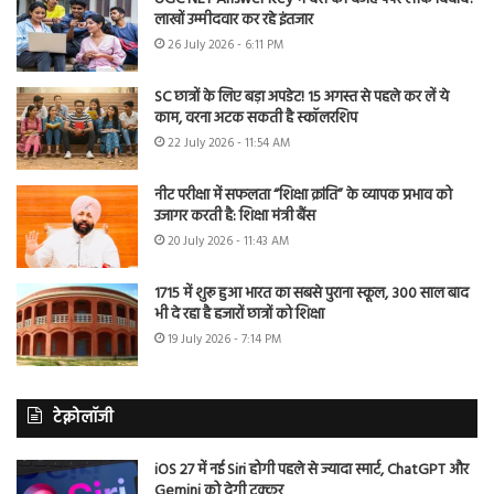
लाखों उम्मीदवार कर रहे इंतजार
26 July 2026 - 6:11 PM
SC छात्रों के लिए बड़ा अपडेट! 15 अगस्त से पहले कर लें ये
काम, वरना अटक सकती है स्कॉलरशिप
22 July 2026 - 11:54 AM
नीट परीक्षा में सफलता “शिक्षा क्रांति” के व्यापक प्रभाव को
उजागर करती है: शिक्षा मंत्री बैंस
20 July 2026 - 11:43 AM
1715 में शुरू हुआ भारत का सबसे पुराना स्कूल, 300 साल बाद
भी दे रहा है हजारों छात्रों को शिक्षा
19 July 2026 - 7:14 PM
टेक्नोलॉजी
iOS 27 में नई Siri होगी पहले से ज्यादा स्मार्ट, ChatGPT और
Gemini को देगी टक्कर