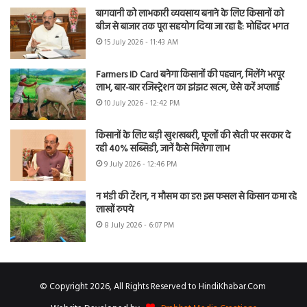
बागवानी को लाभकारी व्यवसाय बनाने के लिए किसानों को
बीज से बाजार तक पूरा सहयोग दिया जा रहा है: मोहिंदर भगत
15 July 2026 - 11:43 AM
Farmers ID Card बनेगा किसानों की पहचान, मिलेंगे भरपूर
लाभ, बार-बार रजिस्ट्रेशन का झंझट खत्म, ऐसे करें अप्लाई
10 July 2026 - 12:42 PM
किसानों के लिए बड़ी खुशखबरी, फूलों की खेती पर सरकार दे
रही 40% सब्सिडी, जानें कैसे मिलेगा लाभ
9 July 2026 - 12:46 PM
न मंडी की टेंशन, न मौसम का डर! इस फसल से किसान कमा रहे
लाखों रुपये
8 July 2026 - 6:07 PM
© Copyright 2026, All Rights Reserved to HindiKhabar.Com