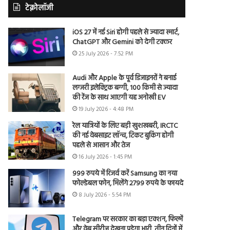
टेक्नोलॉजी
iOS 27 में नई Siri होगी पहले से ज्यादा स्मार्ट,
ChatGPT और Gemini को देगी टक्कर
25 July 2026 - 7:52 PM
Audi और Apple के पूर्व डिजाइनरों ने बनाई
लग्जरी इलेक्ट्रिक बग्गी, 100 किमी से ज्यादा
की रेंज के साथ आएगी यह अनोखी EV
19 July 2026 - 4:48 PM
रेल यात्रियों के लिए बड़ी खुशखबरी, IRCTC
की नई वेबसाइट लॉन्च, टिकट बुकिंग होगी
पहले से आसान और तेज
16 July 2026 - 1:45 PM
999 रुपये में रिजर्व करें Samsung का नया
फोल्डेबल फोन, मिलेंगे 2799 रुपये के फायदे
8 July 2026 - 5:54 PM
Telegram पर सरकार का बड़ा एक्शन, फिल्में
और वेब सीरीज देखना पड़ेगा भारी, तीन दिनों में