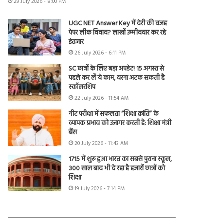
29 July 2026 - 8:00 PM
UGC NET Answer Key में देरी की वजह
पेपर लीक विवाद? लाखों उम्मीदवार कर रहे
इंतजार
26 July 2026 - 6:11 PM
SC छात्रों के लिए बड़ा अपडेट! 15 अगस्त से
पहले कर लें ये काम, वरना अटक सकती है
स्कॉलरशिप
22 July 2026 - 11:54 AM
नीट परीक्षा में सफलता “शिक्षा क्रांति” के
व्यापक प्रभाव को उजागर करती है: शिक्षा मंत्री
बैंस
20 July 2026 - 11:43 AM
1715 में शुरू हुआ भारत का सबसे पुराना स्कूल,
300 साल बाद भी दे रहा है हजारों छात्रों को
शिक्षा
19 July 2026 - 7:14 PM