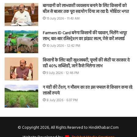
बागवानी को लाभकारी व्यवसाय बनाने के लिए किसानों को
बीज से बाजार तक पूरा सहयोग दिया जा रहा है: मोहिंदर भगत
15 July 2026 - 11:43 AM
Farmers ID Card बनेगा किसानों की पहचान, मिलेंगे भरपूर
लाभ, बार-बार रजिस्ट्रेशन का झंझट खत्म, ऐसे करें अप्लाई
10 July 2026 - 12:42 PM
किसानों के लिए बड़ी खुशखबरी, फूलों की खेती पर सरकार दे
रही 40% सब्सिडी, जानें कैसे मिलेगा लाभ
9 July 2026 - 12:46 PM
न मंडी की टेंशन, न मौसम का डर! इस फसल से किसान कमा रहे
लाखों रुपये
8 July 2026 - 6:07 PM
© Copyright 2026, All Rights Reserved to HindiKhabar.Com