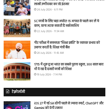
लाखों उम्मीदवार कर रहे इंतजार
26 July 2026 - 6:11 PM
SC छात्रों के लिए बड़ा अपडेट! 15 अगस्त से पहले कर लें ये
काम, वरना अटक सकती है स्कॉलरशिप
22 July 2026 - 11:54 AM
नीट परीक्षा में सफलता “शिक्षा क्रांति” के व्यापक प्रभाव को
उजागर करती है: शिक्षा मंत्री बैंस
20 July 2026 - 11:43 AM
1715 में शुरू हुआ भारत का सबसे पुराना स्कूल, 300 साल बाद
भी दे रहा है हजारों छात्रों को शिक्षा
19 July 2026 - 7:14 PM
टेक्नोलॉजी
iOS 27 में नई Siri होगी पहले से ज्यादा स्मार्ट, ChatGPT और
Gemini को देगी टक्कर