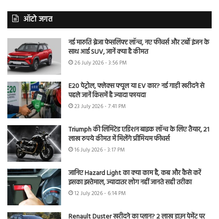
ऑटो जगत
नई मारुति ब्रेजा फेसलिफ्ट लॉन्च, नए फीचर्स और टर्बो इंजन के
साथ आई SUV, जानें क्या है कीमत
26 July 2026 - 3:56 PM
E20 पेट्रोल, फ्लेक्स फ्यूल या EV कार? नई गाड़ी खरीदने से
पहले जानें किसमें है ज्यादा फायदा
23 July 2026 - 7:41 PM
Triumph की लिमिटेड एडिशन बाइक लॉन्च के लिए तैयार, 21
लाख रुपये कीमत में मिलेंगे प्रीमियम फीचर्स
16 July 2026 - 3:17 PM
जानिए Hazard Light का क्या काम है, कब और कैसे करें
इसका इस्तेमाल, ज्यादातर लोग नहीं जानते सही तरीका
12 July 2026 - 6:14 PM
Renault Duster खरीदने का प्लान? 2 लाख डाउन पेमेंट पर