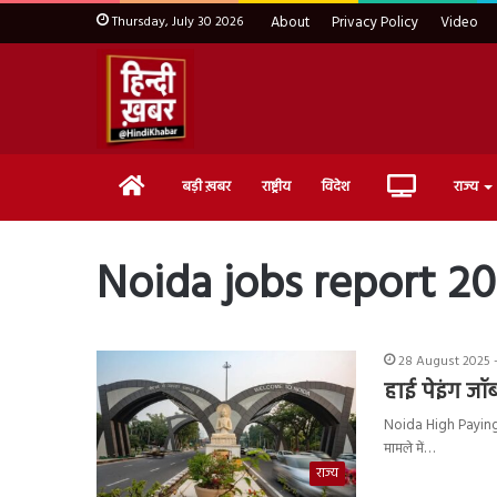
Thursday, July 30 2026
About
Privacy Policy
Video
Home
Live
बड़ी ख़बर
राष्ट्रीय
विदेश
राज्य
TV
Noida jobs report 2
28 August 2025 -
हाई पेइंग जॉब
Noida High Paying Jo
मामले में…
राज्य