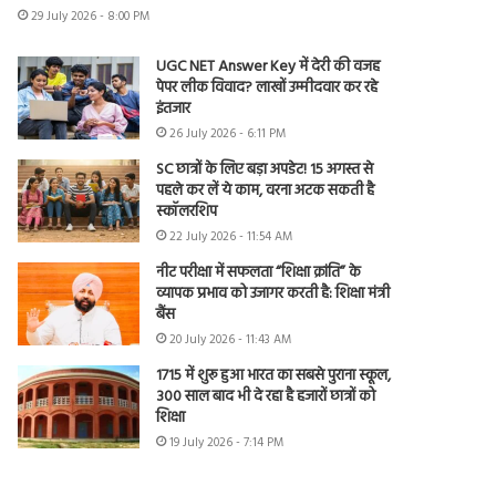
29 July 2026 - 8:00 PM
UGC NET Answer Key में देरी की वजह
पेपर लीक विवाद? लाखों उम्मीदवार कर रहे
इंतजार
26 July 2026 - 6:11 PM
SC छात्रों के लिए बड़ा अपडेट! 15 अगस्त से
पहले कर लें ये काम, वरना अटक सकती है
स्कॉलरशिप
22 July 2026 - 11:54 AM
नीट परीक्षा में सफलता “शिक्षा क्रांति” के
व्यापक प्रभाव को उजागर करती है: शिक्षा मंत्री
बैंस
20 July 2026 - 11:43 AM
1715 में शुरू हुआ भारत का सबसे पुराना स्कूल,
300 साल बाद भी दे रहा है हजारों छात्रों को
शिक्षा
19 July 2026 - 7:14 PM