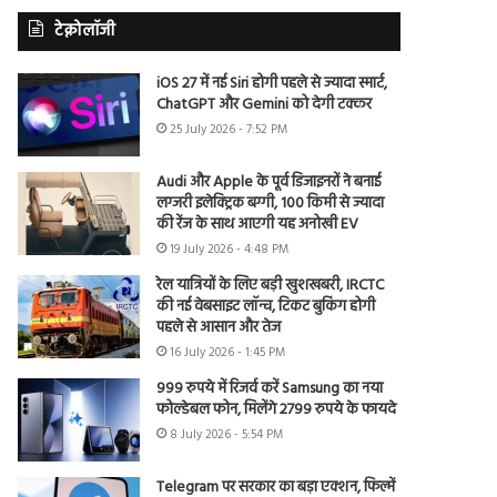
टेक्नोलॉजी
iOS 27 में नई Siri होगी पहले से ज्यादा स्मार्ट,
ChatGPT और Gemini को देगी टक्कर
25 July 2026 - 7:52 PM
Audi और Apple के पूर्व डिजाइनरों ने बनाई
लग्जरी इलेक्ट्रिक बग्गी, 100 किमी से ज्यादा
की रेंज के साथ आएगी यह अनोखी EV
19 July 2026 - 4:48 PM
रेल यात्रियों के लिए बड़ी खुशखबरी, IRCTC
की नई वेबसाइट लॉन्च, टिकट बुकिंग होगी
पहले से आसान और तेज
16 July 2026 - 1:45 PM
999 रुपये में रिजर्व करें Samsung का नया
फोल्डेबल फोन, मिलेंगे 2799 रुपये के फायदे
8 July 2026 - 5:54 PM
Telegram पर सरकार का बड़ा एक्शन, फिल्में