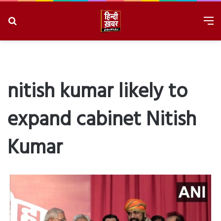
Search
M
for
8/6/2026, 8:40:28 PM
nitish kumar likely to
expand cabinet Nitish
Kumar