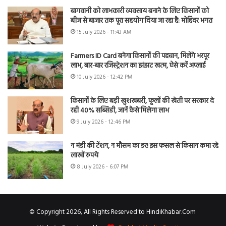
बागवानी को लाभकारी व्यवसाय बनाने के लिए किसानों को
बीज से बाजार तक पूरा सहयोग दिया जा रहा है: मोहिंदर भगत
15 July 2026 - 11:43 AM
Farmers ID Card बनेगा किसानों की पहचान, मिलेंगे भरपूर
लाभ, बार-बार रजिस्ट्रेशन का झंझट खत्म, ऐसे करें अप्लाई
10 July 2026 - 12:42 PM
किसानों के लिए बड़ी खुशखबरी, फूलों की खेती पर सरकार दे
रही 40% सब्सिडी, जानें कैसे मिलेगा लाभ
9 July 2026 - 12:46 PM
न मंडी की टेंशन, न मौसम का डर! इस फसल से किसान कमा रहे
लाखों रुपये
8 July 2026 - 6:07 PM
© Copyright 2026, All Rights Reserved to HindiKhabar.Com