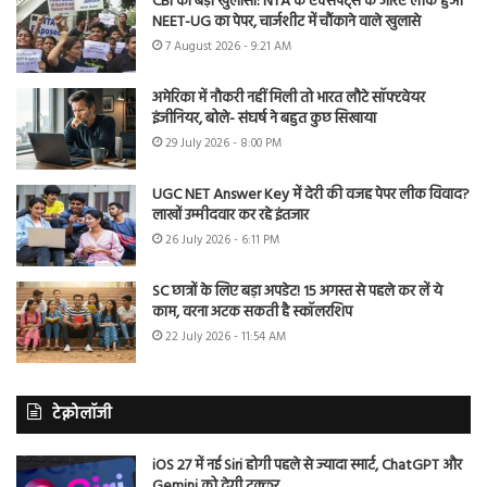
CBI का बड़ा खुलासा: NTA के एक्सपर्ट्स के जरिए लीक हुआ
NEET-UG का पेपर, चार्जशीट में चौंकाने वाले खुलासे
7 August 2026 - 9:21 AM
अमेरिका में नौकरी नहीं मिली तो भारत लौटे सॉफ्टवेयर
इंजीनियर, बोले- संघर्ष ने बहुत कुछ सिखाया
29 July 2026 - 8:00 PM
UGC NET Answer Key में देरी की वजह पेपर लीक विवाद?
लाखों उम्मीदवार कर रहे इंतजार
26 July 2026 - 6:11 PM
SC छात्रों के लिए बड़ा अपडेट! 15 अगस्त से पहले कर लें ये
काम, वरना अटक सकती है स्कॉलरशिप
22 July 2026 - 11:54 AM
टेक्नोलॉजी
iOS 27 में नई Siri होगी पहले से ज्यादा स्मार्ट, ChatGPT और
Gemini को देगी टक्कर