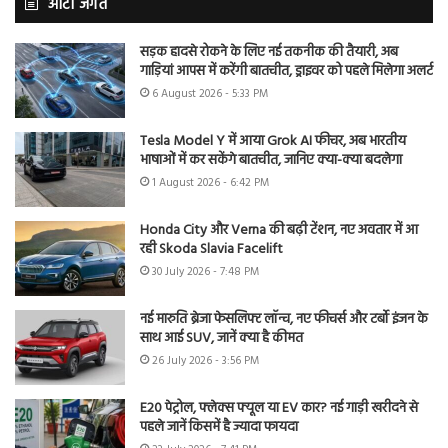
ऑटो जगत
सड़क हादसे रोकने के लिए नई तकनीक की तैयारी, अब
गाड़ियां आपस में करेंगी बातचीत, ड्राइवर को पहले मिलेगा अलर्ट
6 August 2026 - 5:33 PM
Tesla Model Y में आया Grok AI फीचर, अब भारतीय
भाषाओं में कर सकेंगे बातचीत, जानिए क्या-क्या बदलेगा
1 August 2026 - 6:42 PM
Honda City और Verna की बढ़ी टेंशन, नए अवतार में आ
रही Skoda Slavia Facelift
30 July 2026 - 7:48 PM
नई मारुति ब्रेजा फेसलिफ्ट लॉन्च, नए फीचर्स और टर्बो इंजन के
साथ आई SUV, जानें क्या है कीमत
26 July 2026 - 3:56 PM
E20 पेट्रोल, फ्लेक्स फ्यूल या EV कार? नई गाड़ी खरीदने से
पहले जानें किसमें है ज्यादा फायदा