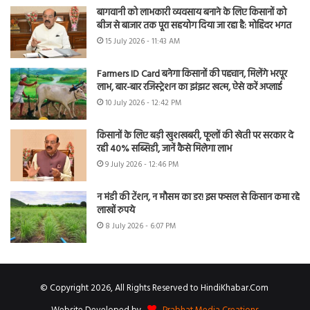
बागवानी को लाभकारी व्यवसाय बनाने के लिए किसानों को
बीज से बाजार तक पूरा सहयोग दिया जा रहा है: मोहिंदर भगत
15 July 2026 - 11:43 AM
Farmers ID Card बनेगा किसानों की पहचान, मिलेंगे भरपूर
लाभ, बार-बार रजिस्ट्रेशन का झंझट खत्म, ऐसे करें अप्लाई
10 July 2026 - 12:42 PM
किसानों के लिए बड़ी खुशखबरी, फूलों की खेती पर सरकार दे
रही 40% सब्सिडी, जानें कैसे मिलेगा लाभ
9 July 2026 - 12:46 PM
न मंडी की टेंशन, न मौसम का डर! इस फसल से किसान कमा रहे
लाखों रुपये
8 July 2026 - 6:07 PM
© Copyright 2026, All Rights Reserved to HindiKhabar.Com