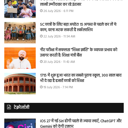
लाखों उम्मीदवार कर रहे इंतजार
26 July 2026 - 6:11 PM
SC छात्रों के लिए बड़ा अपडेट! 15 अगस्त से पहले कर लें ये
काम, वरना अटक सकती है स्कॉलरशिप
22 July 2026 - 11:54 AM
नीट परीक्षा में सफलता “शिक्षा क्रांति” के व्यापक प्रभाव को
उजागर करती है: शिक्षा मंत्री बैंस
20 July 2026 - 11:43 AM
1715 में शुरू हुआ भारत का सबसे पुराना स्कूल, 300 साल बाद
भी दे रहा है हजारों छात्रों को शिक्षा
19 July 2026 - 7:14 PM
टेक्नोलॉजी
iOS 27 में नई Siri होगी पहले से ज्यादा स्मार्ट, ChatGPT और
Gemini को देगी टक्कर