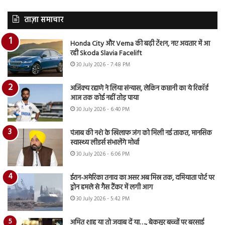
ताज़ा समाचार
Honda City और Verna की बढ़ी टेंशन, नए अवतार में आ
रही Skoda Slavia Facelift
30 July 2026 - 7:48 PM
अजिंक्य रहाणे ने लिया संन्यास, लेकिन कप्तानी का ये रिकॉर्ड
आज तक कोई नहीं तोड़ पाया
30 July 2026 - 6:40 PM
पंजाब की नशे के खिलाफ जंग को मिली नई ताकत, मानसिक
स्वास्थ्य लीडर्स संभालेंगे मोर्चा
30 July 2026 - 6:06 PM
ईरान-अमेरिका तनाव का असर अब मिस्र तक, दमियाता पोर्ट पर
ड्रोन हमले से गैस टैंकर में लगी आग
30 July 2026 - 5:42 PM
अमित शाह या तो जवाब दें या…., बेकसूर बच्चों पर बरसाई