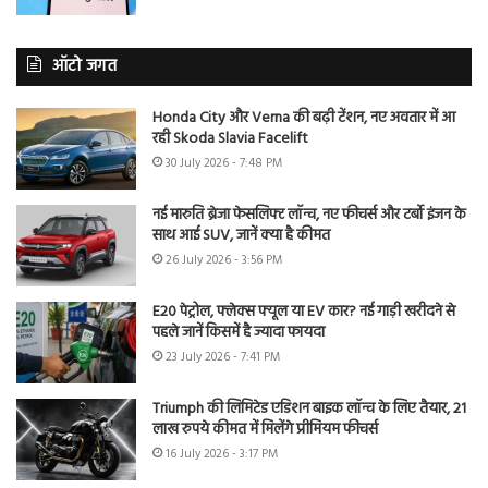
ऑटो जगत
Honda City और Verna की बढ़ी टेंशन, नए अवतार में आ
रही Skoda Slavia Facelift
30 July 2026 - 7:48 PM
नई मारुति ब्रेजा फेसलिफ्ट लॉन्च, नए फीचर्स और टर्बो इंजन के
साथ आई SUV, जानें क्या है कीमत
26 July 2026 - 3:56 PM
E20 पेट्रोल, फ्लेक्स फ्यूल या EV कार? नई गाड़ी खरीदने से
पहले जानें किसमें है ज्यादा फायदा
23 July 2026 - 7:41 PM
Triumph की लिमिटेड एडिशन बाइक लॉन्च के लिए तैयार, 21
लाख रुपये कीमत में मिलेंगे प्रीमियम फीचर्स
16 July 2026 - 3:17 PM