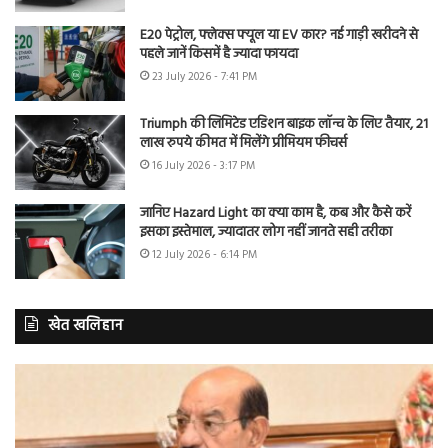
E20 पेट्रोल, फ्लेक्स फ्यूल या EV कार? नई गाड़ी खरीदने से
पहले जानें किसमें है ज्यादा फायदा
23 July 2026 - 7:41 PM
Triumph की लिमिटेड एडिशन बाइक लॉन्च के लिए तैयार, 21
लाख रुपये कीमत में मिलेंगे प्रीमियम फीचर्स
16 July 2026 - 3:17 PM
जानिए Hazard Light का क्या काम है, कब और कैसे करें
इसका इस्तेमाल, ज्यादातर लोग नहीं जानते सही तरीका
12 July 2026 - 6:14 PM
खेत खलिहान