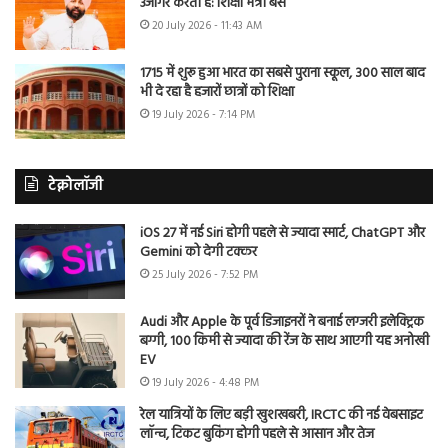
उजागर करती है: शिक्षा मंत्री बैंस
20 July 2026 - 11:43 AM
1715 में शुरू हुआ भारत का सबसे पुराना स्कूल, 300 साल बाद
भी दे रहा है हजारों छात्रों को शिक्षा
19 July 2026 - 7:14 PM
टेक्नोलॉजी
iOS 27 में नई Siri होगी पहले से ज्यादा स्मार्ट, ChatGPT और
Gemini को देगी टक्कर
25 July 2026 - 7:52 PM
Audi और Apple के पूर्व डिजाइनरों ने बनाई लग्जरी इलेक्ट्रिक
बग्गी, 100 किमी से ज्यादा की रेंज के साथ आएगी यह अनोखी
EV
19 July 2026 - 4:48 PM
रेल यात्रियों के लिए बड़ी खुशखबरी, IRCTC की नई वेबसाइट
लॉन्च, टिकट बुकिंग होगी पहले से आसान और तेज