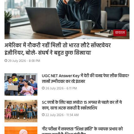
वायरल
अमेरिका में नौकरी नहीं मिली तो भारत लौटे सॉफ्टवेयर
इंजीनियर, बोले- संघर्ष ने बहुत कुछ सिखाया
29 July 2026 - 8:00 PM
UGC NET Answer Key में देरी की वजह पेपर लीक विवाद?
लाखों उम्मीदवार कर रहे इंतजार
26 July 2026 - 6:11 PM
SC छात्रों के लिए बड़ा अपडेट! 15 अगस्त से पहले कर लें ये
काम, वरना अटक सकती है स्कॉलरशिप
22 July 2026 - 11:54 AM
नीट परीक्षा में सफलता “शिक्षा क्रांति” के व्यापक प्रभाव को