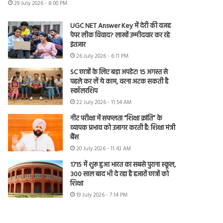
29 July 2026 - 8:00 PM
UGC NET Answer Key में देरी की वजह
पेपर लीक विवाद? लाखों उम्मीदवार कर रहे
इंतजार
26 July 2026 - 6:11 PM
SC छात्रों के लिए बड़ा अपडेट! 15 अगस्त से
पहले कर लें ये काम, वरना अटक सकती है
स्कॉलरशिप
22 July 2026 - 11:54 AM
नीट परीक्षा में सफलता “शिक्षा क्रांति” के
व्यापक प्रभाव को उजागर करती है: शिक्षा मंत्री
बैंस
20 July 2026 - 11:43 AM
1715 में शुरू हुआ भारत का सबसे पुराना स्कूल,
300 साल बाद भी दे रहा है हजारों छात्रों को
शिक्षा
19 July 2026 - 7:14 PM