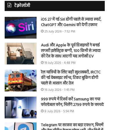
टेक्नोलॉजी
iOS 27 में नई Siri होगी पहले से ज्यादा स्मार्ट,
ChatGPT और Gemini को देगी टक्कर
25 July 2026 - 7:52 PM
Audi और Apple के पूर्व डिजाइनरों ने बनाई
लग्जरी इलेक्ट्रिक बग्गी, 100 किमी से ज्यादा
की रेंज के साथ आएगी यह अनोखी EV
19 July 2026 - 4:48 PM
रेल यात्रियों के लिए बड़ी खुशखबरी, IRCTC
की नई वेबसाइट लॉन्च, टिकट बुकिंग होगी
पहले से आसान और तेज
16 July 2026 - 1:45 PM
999 रुपये में रिजर्व करें Samsung का नया
फोल्डेबल फोन, मिलेंगे 2799 रुपये के फायदे
8 July 2026 - 5:54 PM
Telegram पर सरकार का बड़ा एक्शन, फिल्में