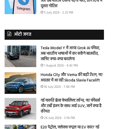
और वेब सीरीज देखना पड़ेगा भारी, तीन दिनों में
दूसरा नोटिस
5 July 2026 - 2:25 PM
ऑटो जगत
Tesla Model Y में आया Grok AI फीचर,
अब भारतीय भाषाओं में कर सकेंगे बातचीत,
जानिए क्या-क्या बदलेगा
1 August 2026 - 6:42 PM
Honda City और Verna की बढ़ी टेंशन, नए
अवतार में आ रही Skoda Slavia Facelift
30 July 2026 - 7:48 PM
नई मारुति ब्रेजा फेसलिफ्ट लॉन्च, नए फीचर्स
और टर्बो इंजन के साथ आई SUV, जानें क्या है
कीमत
26 July 2026 - 3:56 PM
E20 पेट्रोल, फ्लेक्स फ्यूल या EV कार? नई