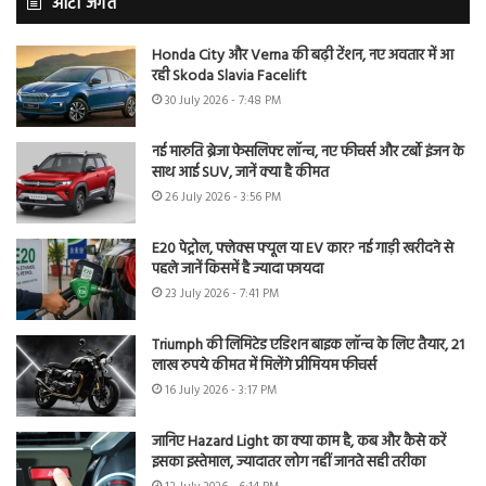
ऑटो जगत
Honda City और Verna की बढ़ी टेंशन, नए अवतार में आ
रही Skoda Slavia Facelift
30 July 2026 - 7:48 PM
नई मारुति ब्रेजा फेसलिफ्ट लॉन्च, नए फीचर्स और टर्बो इंजन के
साथ आई SUV, जानें क्या है कीमत
26 July 2026 - 3:56 PM
E20 पेट्रोल, फ्लेक्स फ्यूल या EV कार? नई गाड़ी खरीदने से
पहले जानें किसमें है ज्यादा फायदा
23 July 2026 - 7:41 PM
Triumph की लिमिटेड एडिशन बाइक लॉन्च के लिए तैयार, 21
लाख रुपये कीमत में मिलेंगे प्रीमियम फीचर्स
16 July 2026 - 3:17 PM
जानिए Hazard Light का क्या काम है, कब और कैसे करें
इसका इस्तेमाल, ज्यादातर लोग नहीं जानते सही तरीका