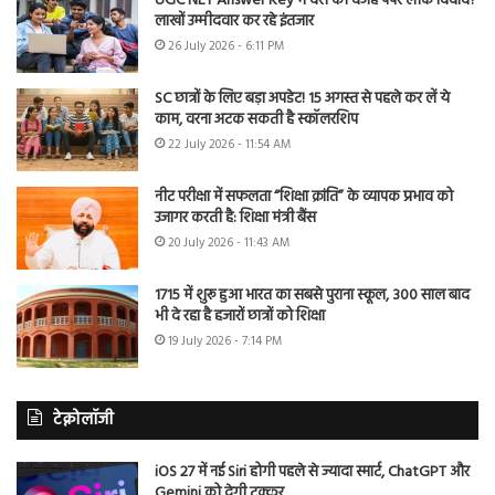
UGC NET Answer Key में देरी की वजह पेपर लीक विवाद?
लाखों उम्मीदवार कर रहे इंतजार
26 July 2026 - 6:11 PM
SC छात्रों के लिए बड़ा अपडेट! 15 अगस्त से पहले कर लें ये
काम, वरना अटक सकती है स्कॉलरशिप
22 July 2026 - 11:54 AM
नीट परीक्षा में सफलता “शिक्षा क्रांति” के व्यापक प्रभाव को
उजागर करती है: शिक्षा मंत्री बैंस
20 July 2026 - 11:43 AM
1715 में शुरू हुआ भारत का सबसे पुराना स्कूल, 300 साल बाद
भी दे रहा है हजारों छात्रों को शिक्षा
19 July 2026 - 7:14 PM
टेक्नोलॉजी
iOS 27 में नई Siri होगी पहले से ज्यादा स्मार्ट, ChatGPT और
Gemini को देगी टक्कर