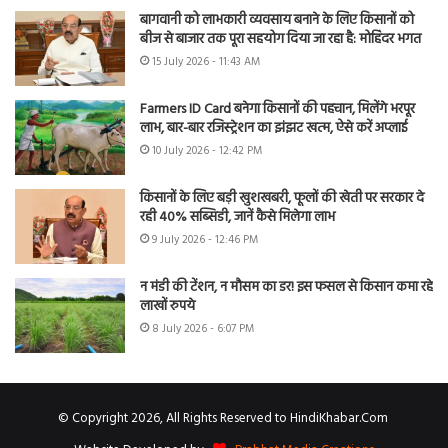
बागवानी को लाभकारी व्यवसाय बनाने के लिए किसानों को
बीज से बाजार तक पूरा सहयोग दिया जा रहा है: मोहिंदर भगत
15 July 2026 - 11:43 AM
Farmers ID Card बनेगा किसानों की पहचान, मिलेंगे भरपूर
लाभ, बार-बार रजिस्ट्रेशन का झंझट खत्म, ऐसे करें अप्लाई
10 July 2026 - 12:42 PM
किसानों के लिए बड़ी खुशखबरी, फूलों की खेती पर सरकार दे
रही 40% सब्सिडी, जानें कैसे मिलेगा लाभ
9 July 2026 - 12:46 PM
न मंडी की टेंशन, न मौसम का डर! इस फसल से किसान कमा रहे
लाखों रुपये
8 July 2026 - 6:07 PM
© Copyright 2026, All Rights Reserved to HindiKhabar.Com