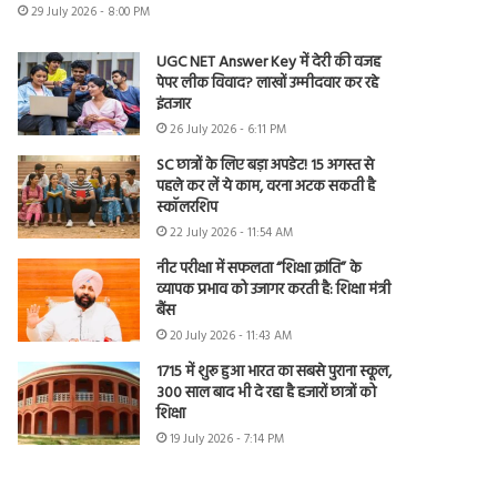
29 July 2026 - 8:00 PM
UGC NET Answer Key में देरी की वजह
पेपर लीक विवाद? लाखों उम्मीदवार कर रहे
इंतजार
26 July 2026 - 6:11 PM
SC छात्रों के लिए बड़ा अपडेट! 15 अगस्त से
पहले कर लें ये काम, वरना अटक सकती है
स्कॉलरशिप
22 July 2026 - 11:54 AM
नीट परीक्षा में सफलता “शिक्षा क्रांति” के
व्यापक प्रभाव को उजागर करती है: शिक्षा मंत्री
बैंस
20 July 2026 - 11:43 AM
1715 में शुरू हुआ भारत का सबसे पुराना स्कूल,
300 साल बाद भी दे रहा है हजारों छात्रों को
शिक्षा
19 July 2026 - 7:14 PM