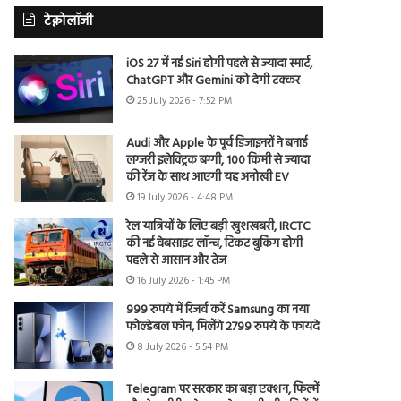
टेक्नोलॉजी
iOS 27 में नई Siri होगी पहले से ज्यादा स्मार्ट,
ChatGPT और Gemini को देगी टक्कर
25 July 2026 - 7:52 PM
Audi और Apple के पूर्व डिजाइनरों ने बनाई
लग्जरी इलेक्ट्रिक बग्गी, 100 किमी से ज्यादा
की रेंज के साथ आएगी यह अनोखी EV
19 July 2026 - 4:48 PM
रेल यात्रियों के लिए बड़ी खुशखबरी, IRCTC
की नई वेबसाइट लॉन्च, टिकट बुकिंग होगी
पहले से आसान और तेज
16 July 2026 - 1:45 PM
999 रुपये में रिजर्व करें Samsung का नया
फोल्डेबल फोन, मिलेंगे 2799 रुपये के फायदे
8 July 2026 - 5:54 PM
Telegram पर सरकार का बड़ा एक्शन, फिल्में