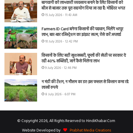
बागवानी को लाभकारी व्यवसाय बनाने के लिए किसानों को
बीज से बाजार तक पूरा सहयोग दिया जा रहा है: मोहिंदर भगत
15 July 2026 - 11:43 AM
Farmers ID Card बनेगा किसानों की पहचान, मिलेंगे भरपूर
लाभ, बार-बार रजिस्ट्रेशन का झंझट खत्म, ऐसे करें अप्लाई
10 July 2026 - 12:42 PM
किसानों के लिए बड़ी खुशखबरी, फूलों की खेती पर सरकार दे
रही 40% सब्सिडी, जानें कैसे मिलेगा लाभ
9 July 2026 - 12:46 PM
न मंडी की टेंशन, न मौसम का डर! इस फसल से किसान कमा रहे
लाखों रुपये
8 July 2026 - 6:07 PM
© Copyright 2026, All Rights Reserved to HindiKhabar.Com
Website Developed by
Prabhat Media Creations