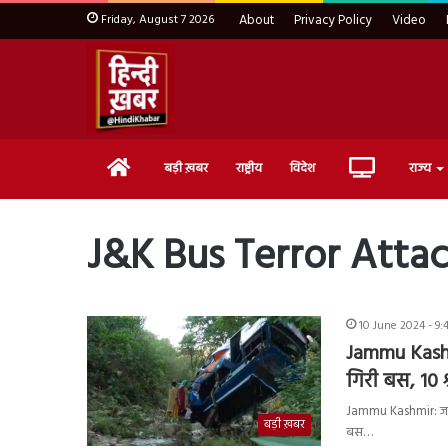
Friday, August 7 2026
About
Privacy Policy
Video
Home
Live
बड़ी ख़बर
राष्ट्रीय
विदेश
राज्य
TV
J&K Bus Terror Atta
10 June 2024 - 9
Jammu Kashmi
गिरी बस, 10 श
Jammu Kashmir: जम्मूू
बड़ी ख़बर
बस…