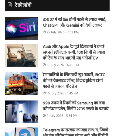
टेक्नोलॉजी
iOS 27 में नई Siri होगी पहले से ज्यादा स्मार्ट,
ChatGPT और Gemini को देगी टक्कर
25 July 2026 - 7:52 PM
Audi और Apple के पूर्व डिजाइनरों ने बनाई
लग्जरी इलेक्ट्रिक बग्गी, 100 किमी से ज्यादा
की रेंज के साथ आएगी यह अनोखी EV
19 July 2026 - 4:48 PM
रेल यात्रियों के लिए बड़ी खुशखबरी, IRCTC
की नई वेबसाइट लॉन्च, टिकट बुकिंग होगी
पहले से आसान और तेज
16 July 2026 - 1:45 PM
999 रुपये में रिजर्व करें Samsung का नया
फोल्डेबल फोन, मिलेंगे 2799 रुपये के फायदे
8 July 2026 - 5:54 PM
Telegram पर सरकार का बड़ा एक्शन, फिल्में