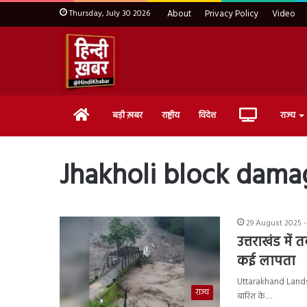
Thursday, July 30 2026
About
Privacy Policy
Video
Home
Live
बड़ी ख़बर
राष्ट्रीय
विदेश
राज्य
TV
Jhakholi block dama
29 August 2025 -
उत्तराखंड में 
कई लापता
Uttarakhand Landslide :
राज्य
बारिश के…