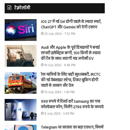
टेक्नोलॉजी
iOS 27 में नई Siri होगी पहले से ज्यादा स्मार्ट,
ChatGPT और Gemini को देगी टक्कर
25 July 2026 - 7:52 PM
Audi और Apple के पूर्व डिजाइनरों ने बनाई
लग्जरी इलेक्ट्रिक बग्गी, 100 किमी से ज्यादा
की रेंज के साथ आएगी यह अनोखी EV
19 July 2026 - 4:48 PM
रेल यात्रियों के लिए बड़ी खुशखबरी, IRCTC
की नई वेबसाइट लॉन्च, टिकट बुकिंग होगी
पहले से आसान और तेज
16 July 2026 - 1:45 PM
999 रुपये में रिजर्व करें Samsung का नया
फोल्डेबल फोन, मिलेंगे 2799 रुपये के फायदे
8 July 2026 - 5:54 PM
Telegram पर सरकार का बड़ा एक्शन, फिल्में