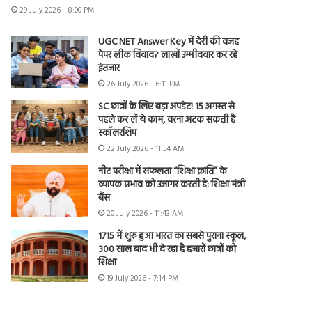
29 July 2026 - 8:00 PM
UGC NET Answer Key में देरी की वजह
पेपर लीक विवाद? लाखों उम्मीदवार कर रहे
इंतजार
26 July 2026 - 6:11 PM
SC छात्रों के लिए बड़ा अपडेट! 15 अगस्त से
पहले कर लें ये काम, वरना अटक सकती है
स्कॉलरशिप
22 July 2026 - 11:54 AM
नीट परीक्षा में सफलता “शिक्षा क्रांति” के
व्यापक प्रभाव को उजागर करती है: शिक्षा मंत्री
बैंस
20 July 2026 - 11:43 AM
1715 में शुरू हुआ भारत का सबसे पुराना स्कूल,
300 साल बाद भी दे रहा है हजारों छात्रों को
शिक्षा
19 July 2026 - 7:14 PM