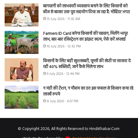
बागवानी को लाभकारी व्यवसाय बनाने के लिए किसानों को
बीज से बाजार तक पूरा सहयोग दिया जा रहा है: मोहिंदर भगत
15 July 2026 - 11:43 AM
Farmers ID Card बनेगा किसानों की पहचान, मिलेंगे भरपूर
लाभ, बार-बार रजिस्ट्रेशन का झंझट खत्म, ऐसे करें अप्लाई
10 July 2026 - 12:42 PM
किसानों के लिए बड़ी खुशखबरी, फूलों की खेती पर सरकार दे
रही 40% सब्सिडी, जानें कैसे मिलेगा लाभ
9 July 2026 - 12:46 PM
न मंडी की टेंशन, न मौसम का डर! इस फसल से किसान कमा रहे
लाखों रुपये
8 July 2026 - 6:07 PM
© Copyright 2026, All Rights Reserved to HindiKhabar.Com