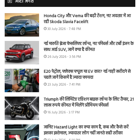
ऑटो जगत
Honda City और Verna की बढ़ी टेंशन, नए अवतार में आ
रही Skoda Slavia Facelift
30 July 2026 - 7:48 PM
नई मारुति ब्रेजा फेसलिफ्ट लॉन्च, नए फीचर्स और टर्बो इंजन के
साथ आई SUV, जानें क्या है कीमत
26 July 2026 - 3:56 PM
E20 पेट्रोल, फ्लेक्स फ्यूल या EV कार? नई गाड़ी खरीदने से
पहले जानें किसमें है ज्यादा फायदा
23 July 2026 - 7:41 PM
Triumph की लिमिटेड एडिशन बाइक लॉन्च के लिए तैयार, 21
लाख रुपये कीमत में मिलेंगे प्रीमियम फीचर्स
16 July 2026 - 3:17 PM
जानिए Hazard Light का क्या काम है, कब और कैसे करें
इसका इस्तेमाल, ज्यादातर लोग नहीं जानते सही तरीका