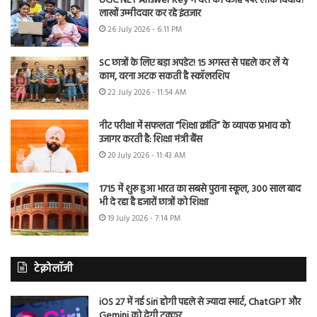
UGC NET Answer Key में देरी की वजह पेपर लीक विवाद?
लाखों उम्मीदवार कर रहे इंतजार
26 July 2026 - 6:11 PM
SC छात्रों के लिए बड़ा अपडेट! 15 अगस्त से पहले कर लें ये
काम, वरना अटक सकती है स्कॉलरशिप
22 July 2026 - 11:54 AM
नीट परीक्षा में सफलता “शिक्षा क्रांति” के व्यापक प्रभाव को
उजागर करती है: शिक्षा मंत्री बैंस
20 July 2026 - 11:43 AM
1715 में शुरू हुआ भारत का सबसे पुराना स्कूल, 300 साल बाद
भी दे रहा है हजारों छात्रों को शिक्षा
19 July 2026 - 7:14 PM
टेक्नोलॉजी
iOS 27 में नई Siri होगी पहले से ज्यादा स्मार्ट, ChatGPT और
Gemini को देगी टक्कर