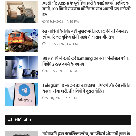
Audi और Apple के पूर्व डिजाइनरों ने बनाई लग्जरी इलेक्ट्रिक
बग्गी, 100 किमी से ज्यादा की रेंज के साथ आएगी यह अनोखी
EV
19 July 2026 - 4:48 PM
रेल यात्रियों के लिए बड़ी खुशखबरी, IRCTC की नई वेबसाइट
लॉन्च, टिकट बुकिंग होगी पहले से आसान और तेज
16 July 2026 - 1:45 PM
999 रुपये में रिजर्व करें Samsung का नया फोल्डेबल फोन,
मिलेंगे 2799 रुपये के फायदे
8 July 2026 - 5:54 PM
Telegram पर सरकार का बड़ा एक्शन, फिल्में और वेब सीरीज
देखना पड़ेगा भारी, तीन दिनों में दूसरा नोटिस
5 July 2026 - 2:25 PM
ऑटो जगत
नई मारुति ब्रेजा फेसलिफ्ट लॉन्च, नए फीचर्स और टर्बो इंजन के