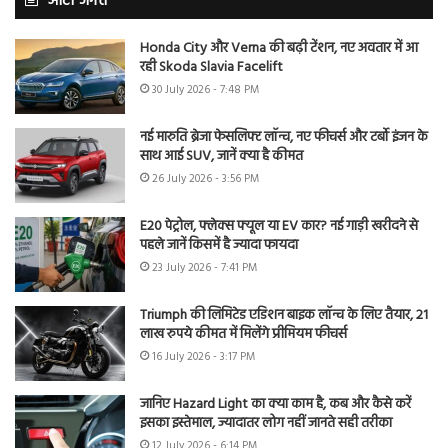
ऑटो जगत
Honda City और Verna की बढ़ी टेंशन, नए अवतार में आ
रही Skoda Slavia Facelift
30 July 2026 - 7:48 PM
नई मारुति ब्रेजा फेसलिफ्ट लॉन्च, नए फीचर्स और टर्बो इंजन के
साथ आई SUV, जानें क्या है कीमत
26 July 2026 - 3:56 PM
E20 पेट्रोल, फ्लेक्स फ्यूल या EV कार? नई गाड़ी खरीदने से
पहले जानें किसमें है ज्यादा फायदा
23 July 2026 - 7:41 PM
Triumph की लिमिटेड एडिशन बाइक लॉन्च के लिए तैयार, 21
लाख रुपये कीमत में मिलेंगे प्रीमियम फीचर्स
16 July 2026 - 3:17 PM
जानिए Hazard Light का क्या काम है, कब और कैसे करें
इसका इस्तेमाल, ज्यादातर लोग नहीं जानते सही तरीका
12 July 2026 - 6:14 PM