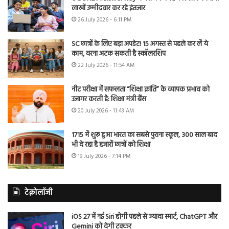
लाखों उम्मीदवार कर रहे इंतजार
26 July 2026 - 6:11 PM
SC छात्रों के लिए बड़ा अपडेट! 15 अगस्त से पहले कर लें ये
काम, वरना अटक सकती है स्कॉलरशिप
22 July 2026 - 11:54 AM
नीट परीक्षा में सफलता “शिक्षा क्रांति” के व्यापक प्रभाव को
उजागर करती है: शिक्षा मंत्री बैंस
20 July 2026 - 11:43 AM
1715 में शुरू हुआ भारत का सबसे पुराना स्कूल, 300 साल बाद
भी दे रहा है हजारों छात्रों को शिक्षा
19 July 2026 - 7:14 PM
टेक्नोलॉजी
iOS 27 में नई Siri होगी पहले से ज्यादा स्मार्ट, ChatGPT और
Gemini को देगी टक्कर