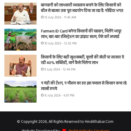
बागवानी को लाभकारी व्यवसाय बनाने के लिए किसानों को
बीज से बाजार तक पूरा सहयोग दिया जा रहा है: मोहिंदर भगत
15 July 2026 - 11:43 AM
Farmers ID Card बनेगा किसानों की पहचान, मिलेंगे भरपूर
लाभ, बार-बार रजिस्ट्रेशन का झंझट खत्म, ऐसे करें अप्लाई
10 July 2026 - 12:42 PM
किसानों के लिए बड़ी खुशखबरी, फूलों की खेती पर सरकार दे
रही 40% सब्सिडी, जानें कैसे मिलेगा लाभ
9 July 2026 - 12:46 PM
न मंडी की टेंशन, न मौसम का डर! इस फसल से किसान कमा रहे
लाखों रुपये
8 July 2026 - 6:07 PM
© Copyright 2026, All Rights Reserved to HindiKhabar.Com