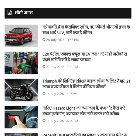
ऑटो जगत
नई मारुति ब्रेजा फेसलिफ्ट लॉन्च, नए फीचर्स और टर्बो इंजन के
साथ आई SUV, जानें क्या है कीमत
26 July 2026 - 3:56 PM
E20 पेट्रोल, फ्लेक्स फ्यूल या EV कार? नई गाड़ी खरीदने से
पहले जानें किसमें है ज्यादा फायदा
23 July 2026 - 7:41 PM
Triumph की लिमिटेड एडिशन बाइक लॉन्च के लिए तैयार, 21
लाख रुपये कीमत में मिलेंगे प्रीमियम फीचर्स
16 July 2026 - 3:17 PM
जानिए Hazard Light का क्या काम है, कब और कैसे करें
इसका इस्तेमाल, ज्यादातर लोग नहीं जानते सही तरीका
12 July 2026 - 6:14 PM
Renault Duster खरीदने का प्लान? 2 लाख डाउन पेमेंट पर