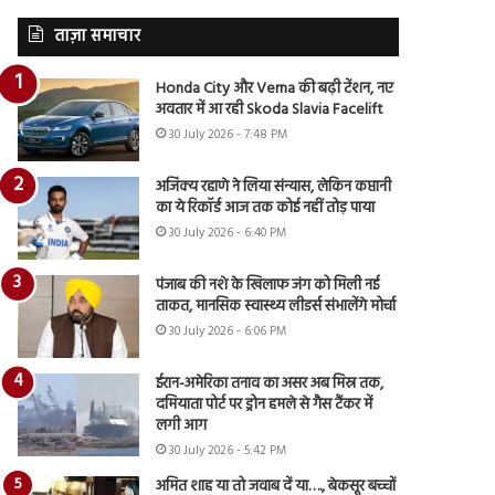
ताज़ा समाचार
Honda City और Verna की बढ़ी टेंशन, नए
अवतार में आ रही Skoda Slavia Facelift
30 July 2026 - 7:48 PM
अजिंक्य रहाणे ने लिया संन्यास, लेकिन कप्तानी
का ये रिकॉर्ड आज तक कोई नहीं तोड़ पाया
30 July 2026 - 6:40 PM
पंजाब की नशे के खिलाफ जंग को मिली नई
ताकत, मानसिक स्वास्थ्य लीडर्स संभालेंगे मोर्चा
30 July 2026 - 6:06 PM
ईरान-अमेरिका तनाव का असर अब मिस्र तक,
दमियाता पोर्ट पर ड्रोन हमले से गैस टैंकर में
लगी आग
30 July 2026 - 5:42 PM
अमित शाह या तो जवाब दें या…., बेकसूर बच्चों