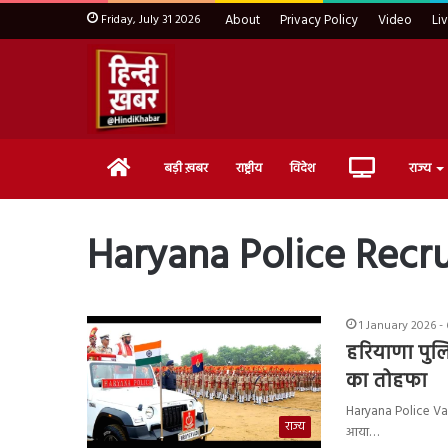
Friday, July 31 2026
About
Privacy Policy
Video
Li
Home
Live
बड़ी ख़बर
राष्ट्रीय
विदेश
राज्य
TV
Haryana Police Recr
1 January 2026 -
हरियाणा पुलि
का तोहफा
Haryana Police Vac
राज्य
आया…