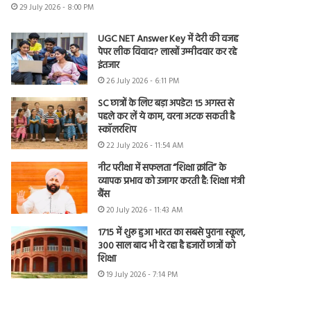
29 July 2026 - 8:00 PM
UGC NET Answer Key में देरी की वजह
पेपर लीक विवाद? लाखों उम्मीदवार कर रहे
इंतजार
26 July 2026 - 6:11 PM
SC छात्रों के लिए बड़ा अपडेट! 15 अगस्त से
पहले कर लें ये काम, वरना अटक सकती है
स्कॉलरशिप
22 July 2026 - 11:54 AM
नीट परीक्षा में सफलता “शिक्षा क्रांति” के
व्यापक प्रभाव को उजागर करती है: शिक्षा मंत्री
बैंस
20 July 2026 - 11:43 AM
1715 में शुरू हुआ भारत का सबसे पुराना स्कूल,
300 साल बाद भी दे रहा है हजारों छात्रों को
शिक्षा
19 July 2026 - 7:14 PM