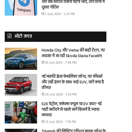
और वेब सीरीज देखना पड़ेगा भारी, तीन दिनों में
दूसरा नोटिस
5 July 2026 - 2:25 PM
ऑटो जगत
Honda City और Verna की बढ़ी टेंशन, नए
अवतार में आ रही Skoda Slavia Facelift
30 July 2026 - 7:48 PM
नई मारुति ब्रेजा फेसलिफ्ट लॉन्च, नए फीचर्स
और टर्बो इंजन के साथ आई SUV, जानें क्या है
कीमत
26 July 2026 - 3:56 PM
E20 पेट्रोल, फ्लेक्स फ्यूल या EV कार? नई
गाड़ी खरीदने से पहले जानें किसमें है ज्यादा
फायदा
23 July 2026 - 7:41 PM
Triumph की लिमिटेड एडिशन बाइक लॉन्च के