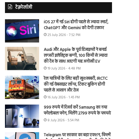
टेक्नोलॉजी
iOS 27 में नई Siri होगी पहले से ज्यादा स्मार्ट,
ChatGPT और Gemini को देगी टक्कर
25 July 2026 - 7:52 PM
Audi और Apple के पूर्व डिजाइनरों ने बनाई
लग्जरी इलेक्ट्रिक बग्गी, 100 किमी से ज्यादा
की रेंज के साथ आएगी यह अनोखी EV
19 July 2026 - 4:48 PM
रेल यात्रियों के लिए बड़ी खुशखबरी, IRCTC
की नई वेबसाइट लॉन्च, टिकट बुकिंग होगी
पहले से आसान और तेज
16 July 2026 - 1:45 PM
999 रुपये में रिजर्व करें Samsung का नया
फोल्डेबल फोन, मिलेंगे 2799 रुपये के फायदे
8 July 2026 - 5:54 PM
Telegram पर सरकार का बड़ा एक्शन, फिल्में