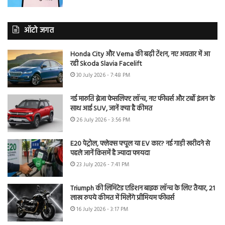
ऑटो जगत
Honda City और Verna की बढ़ी टेंशन, नए अवतार में आ
रही Skoda Slavia Facelift
30 July 2026 - 7:48 PM
नई मारुति ब्रेजा फेसलिफ्ट लॉन्च, नए फीचर्स और टर्बो इंजन के
साथ आई SUV, जानें क्या है कीमत
26 July 2026 - 3:56 PM
E20 पेट्रोल, फ्लेक्स फ्यूल या EV कार? नई गाड़ी खरीदने से
पहले जानें किसमें है ज्यादा फायदा
23 July 2026 - 7:41 PM
Triumph की लिमिटेड एडिशन बाइक लॉन्च के लिए तैयार, 21
लाख रुपये कीमत में मिलेंगे प्रीमियम फीचर्स
16 July 2026 - 3:17 PM