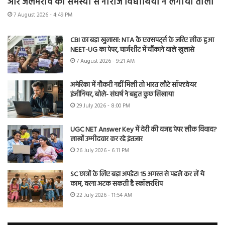
और जलभराव की समस्या से नाराज विद्यार्थियों ने लगाया ताला
7 August 2026 - 4:49 PM
CBI का बड़ा खुलासा: NTA के एक्सपर्ट्स के जरिए लीक हुआ
NEET-UG का पेपर, चार्जशीट में चौंकाने वाले खुलासे
7 August 2026 - 9:21 AM
अमेरिका में नौकरी नहीं मिली तो भारत लौटे सॉफ्टवेयर
इंजीनियर, बोले- संघर्ष ने बहुत कुछ सिखाया
29 July 2026 - 8:00 PM
UGC NET Answer Key में देरी की वजह पेपर लीक विवाद?
लाखों उम्मीदवार कर रहे इंतजार
26 July 2026 - 6:11 PM
SC छात्रों के लिए बड़ा अपडेट! 15 अगस्त से पहले कर लें ये
काम, वरना अटक सकती है स्कॉलरशिप
22 July 2026 - 11:54 AM