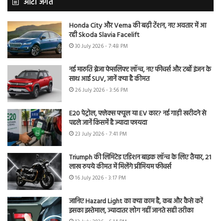
ऑटो जगत
Honda City और Verna की बढ़ी टेंशन, नए अवतार में आ
रही Skoda Slavia Facelift
30 July 2026 - 7:48 PM
नई मारुति ब्रेजा फेसलिफ्ट लॉन्च, नए फीचर्स और टर्बो इंजन के
साथ आई SUV, जानें क्या है कीमत
26 July 2026 - 3:56 PM
E20 पेट्रोल, फ्लेक्स फ्यूल या EV कार? नई गाड़ी खरीदने से
पहले जानें किसमें है ज्यादा फायदा
23 July 2026 - 7:41 PM
Triumph की लिमिटेड एडिशन बाइक लॉन्च के लिए तैयार, 21
लाख रुपये कीमत में मिलेंगे प्रीमियम फीचर्स
16 July 2026 - 3:17 PM
जानिए Hazard Light का क्या काम है, कब और कैसे करें
इसका इस्तेमाल, ज्यादातर लोग नहीं जानते सही तरीका