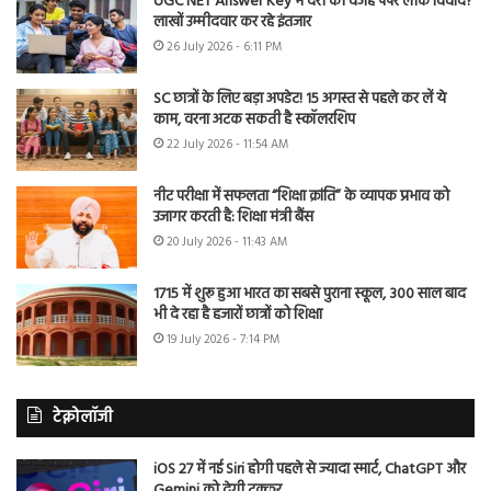
UGC NET Answer Key में देरी की वजह पेपर लीक विवाद?
लाखों उम्मीदवार कर रहे इंतजार
26 July 2026 - 6:11 PM
SC छात्रों के लिए बड़ा अपडेट! 15 अगस्त से पहले कर लें ये
काम, वरना अटक सकती है स्कॉलरशिप
22 July 2026 - 11:54 AM
नीट परीक्षा में सफलता “शिक्षा क्रांति” के व्यापक प्रभाव को
उजागर करती है: शिक्षा मंत्री बैंस
20 July 2026 - 11:43 AM
1715 में शुरू हुआ भारत का सबसे पुराना स्कूल, 300 साल बाद
भी दे रहा है हजारों छात्रों को शिक्षा
19 July 2026 - 7:14 PM
टेक्नोलॉजी
iOS 27 में नई Siri होगी पहले से ज्यादा स्मार्ट, ChatGPT और
Gemini को देगी टक्कर