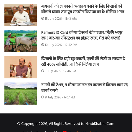
बागवानी को लाभकारी व्यवसाय बनाने के लिए किसानों को
बीज से बाजार तक पूरा सहयोग दिया जा रहा है: मोहिंदर भगत
15 July 2026 - 11:43 AM
Farmers ID Card बनेगा किसानों की पहचान, मिलेंगे भरपूर
लाभ, बार-बार रजिस्ट्रेशन का झंझट खत्म, ऐसे करें अप्लाई
10 July 2026 - 12:42 PM
किसानों के लिए बड़ी खुशखबरी, फूलों की खेती पर सरकार दे
रही 40% सब्सिडी, जानें कैसे मिलेगा लाभ
9 July 2026 - 12:46 PM
न मंडी की टेंशन, न मौसम का डर! इस फसल से किसान कमा रहे
लाखों रुपये
8 July 2026 - 6:07 PM
© Copyright 2026, All Rights Reserved to HindiKhabar.Com