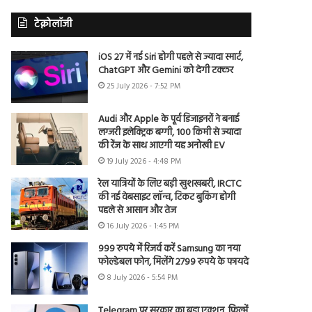
टेक्नोलॉजी
iOS 27 में नई Siri होगी पहले से ज्यादा स्मार्ट,
ChatGPT और Gemini को देगी टक्कर
25 July 2026 - 7:52 PM
Audi और Apple के पूर्व डिजाइनरों ने बनाई
लग्जरी इलेक्ट्रिक बग्गी, 100 किमी से ज्यादा
की रेंज के साथ आएगी यह अनोखी EV
19 July 2026 - 4:48 PM
रेल यात्रियों के लिए बड़ी खुशखबरी, IRCTC
की नई वेबसाइट लॉन्च, टिकट बुकिंग होगी
पहले से आसान और तेज
16 July 2026 - 1:45 PM
999 रुपये में रिजर्व करें Samsung का नया
फोल्डेबल फोन, मिलेंगे 2799 रुपये के फायदे
8 July 2026 - 5:54 PM
Telegram पर सरकार का बड़ा एक्शन, फिल्में