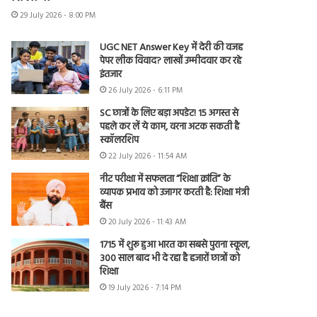
29 July 2026 - 8:00 PM
UGC NET Answer Key में देरी की वजह
पेपर लीक विवाद? लाखों उम्मीदवार कर रहे
इंतजार
26 July 2026 - 6:11 PM
SC छात्रों के लिए बड़ा अपडेट! 15 अगस्त से
पहले कर लें ये काम, वरना अटक सकती है
स्कॉलरशिप
22 July 2026 - 11:54 AM
नीट परीक्षा में सफलता “शिक्षा क्रांति” के
व्यापक प्रभाव को उजागर करती है: शिक्षा मंत्री
बैंस
20 July 2026 - 11:43 AM
1715 में शुरू हुआ भारत का सबसे पुराना स्कूल,
300 साल बाद भी दे रहा है हजारों छात्रों को
शिक्षा
19 July 2026 - 7:14 PM