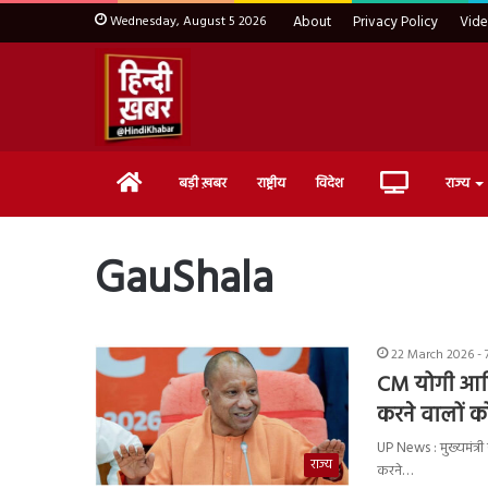
Wednesday, August 5 2026
About
Privacy Policy
Vid
Home
Live
बड़ी ख़बर
राष्ट्रीय
विदेश
राज्य
TV
GauShala
22 March 2026 - 
CM योगी आदित्
करने वालों क
UP News : मुख्यमंत्री 
राज्य
करने…