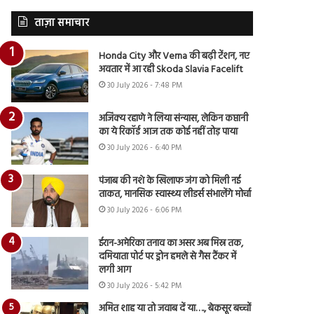
ताज़ा समाचार
Honda City और Verna की बढ़ी टेंशन, नए
अवतार में आ रही Skoda Slavia Facelift
30 July 2026 - 7:48 PM
अजिंक्य रहाणे ने लिया संन्यास, लेकिन कप्तानी
का ये रिकॉर्ड आज तक कोई नहीं तोड़ पाया
30 July 2026 - 6:40 PM
पंजाब की नशे के खिलाफ जंग को मिली नई
ताकत, मानसिक स्वास्थ्य लीडर्स संभालेंगे मोर्चा
30 July 2026 - 6:06 PM
ईरान-अमेरिका तनाव का असर अब मिस्र तक,
दमियाता पोर्ट पर ड्रोन हमले से गैस टैंकर में
लगी आग
30 July 2026 - 5:42 PM
अमित शाह या तो जवाब दें या…., बेकसूर बच्चों