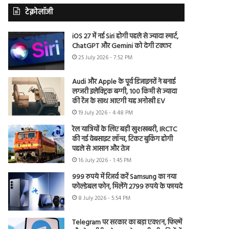
टेक्नोलॉजी
iOS 27 में नई Siri होगी पहले से ज्यादा स्मार्ट,
ChatGPT और Gemini को देगी टक्कर
25 July 2026 - 7:52 PM
Audi और Apple के पूर्व डिजाइनरों ने बनाई
लग्जरी इलेक्ट्रिक बग्गी, 100 किमी से ज्यादा
की रेंज के साथ आएगी यह अनोखी EV
19 July 2026 - 4:48 PM
रेल यात्रियों के लिए बड़ी खुशखबरी, IRCTC
की नई वेबसाइट लॉन्च, टिकट बुकिंग होगी
पहले से आसान और तेज
16 July 2026 - 1:45 PM
999 रुपये में रिजर्व करें Samsung का नया
फोल्डेबल फोन, मिलेंगे 2799 रुपये के फायदे
8 July 2026 - 5:54 PM
Telegram पर सरकार का बड़ा एक्शन, फिल्में