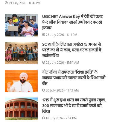
29 July 2026 - 8:00 PM
UGC NET Answer Key में देरी की वजह
पेपर लीक विवाद? लाखों उम्मीदवार कर रहे
इंतजार
26 July 2026 - 6:11 PM
SC छात्रों के लिए बड़ा अपडेट! 15 अगस्त से
पहले कर लें ये काम, वरना अटक सकती है
स्कॉलरशिप
22 July 2026 - 11:54 AM
नीट परीक्षा में सफलता “शिक्षा क्रांति” के
व्यापक प्रभाव को उजागर करती है: शिक्षा मंत्री
बैंस
20 July 2026 - 11:43 AM
1715 में शुरू हुआ भारत का सबसे पुराना स्कूल,
300 साल बाद भी दे रहा है हजारों छात्रों को
शिक्षा
19 July 2026 - 7:14 PM