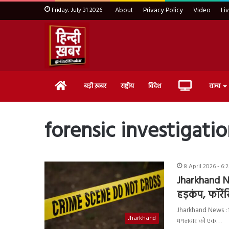
Friday, July 31 2026
About
Privacy Policy
Video
Li
Home
Live
बड़ी ख़बर
राष्ट्रीय
विदेश
राज्य
TV
forensic investigati
8 April 2026 - 6:
Jharkhand N
हड़कंप, फॉरे
Jharkhand News : गिरि
Jharkhand
मंगलवार को एक…