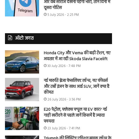
और वेब सीरीज देखना पड़ेगा भारी, तीन दिनों में
दूसरा नोटिस
5 July 2026 - 2:25 PM
ऑटो जगत
Honda City और Verna की बढ़ी टेंशन, नए
अवतार में आ रही Skoda Slavia Facelift
30 July 2026 - 7:48 PM
नई मारुति ब्रेजा फेसलिफ्ट लॉन्च, नए फीचर्स
और टर्बो इंजन के साथ आई SUV, जानें क्या है
कीमत
26 July 2026 - 3:56 PM
E20 पेट्रोल, फ्लेक्स फ्यूल या EV कार? नई
गाड़ी खरीदने से पहले जानें किसमें है ज्यादा
फायदा
23 July 2026 - 7:41 PM
Triumph की लिमिटेड एडिशन बाइक लॉन्च के