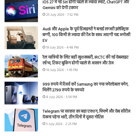
iOS 27 में नई Siri होगी पहले से ज्यादा स्मार्ट, ChatGPT और
Gemini को देगी टक्कर
25 July 2026 - 7:52 PM
Audi और Apple के पूर्व डिजाइनरों ने बनाई लग्जरी इलेक्ट्रिक
बग्गी, 100 किमी से ज्यादा की रेंज के साथ आएगी यह अनोखी
EV
19 July 2026 - 4:48 PM
रेल यात्रियों के लिए बड़ी खुशखबरी, IRCTC की नई वेबसाइट
लॉन्च, टिकट बुकिंग होगी पहले से आसान और तेज
16 July 2026 - 1:45 PM
999 रुपये में रिजर्व करें Samsung का नया फोल्डेबल फोन,
मिलेंगे 2799 रुपये के फायदे
8 July 2026 - 5:54 PM
Telegram पर सरकार का बड़ा एक्शन, फिल्में और वेब सीरीज
देखना पड़ेगा भारी, तीन दिनों में दूसरा नोटिस
5 July 2026 - 2:25 PM