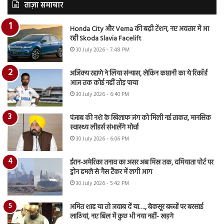
ताज़ा समाचार
Honda City और Verna की बढ़ी टेंशन, नए अवतार में आ
रही Skoda Slavia Facelift
30 July 2026 - 7:48 PM
अजिंक्य रहाणे ने लिया संन्यास, लेकिन कप्तानी का ये रिकॉर्ड
आज तक कोई नहीं तोड़ पाया
30 July 2026 - 6:40 PM
पंजाब की नशे के खिलाफ जंग को मिली नई ताकत, मानसिक
स्वास्थ्य लीडर्स संभालेंगे मोर्चा
30 July 2026 - 6:06 PM
ईरान-अमेरिका तनाव का असर अब मिस्र तक, दमियाता पोर्ट पर
ड्रोन हमले से गैस टैंकर में लगी आग
30 July 2026 - 5:42 PM
अमित शाह या तो जवाब दें या…., बेकसूर बच्चों पर बरसाई
लाठियां, नए बिल में कुछ भी नया नहीं- खड़गे