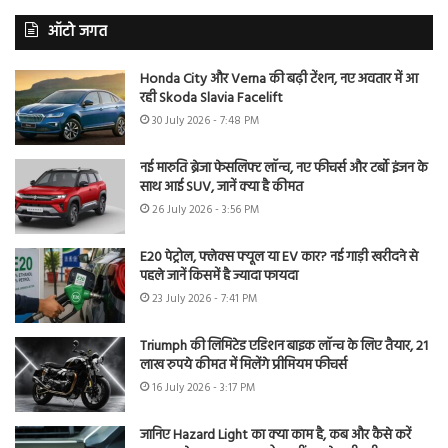
ऑटो जगत
Honda City और Verna की बढ़ी टेंशन, नए अवतार में आ
रही Skoda Slavia Facelift
30 July 2026 - 7:48 PM
नई मारुति ब्रेजा फेसलिफ्ट लॉन्च, नए फीचर्स और टर्बो इंजन के
साथ आई SUV, जानें क्या है कीमत
26 July 2026 - 3:56 PM
E20 पेट्रोल, फ्लेक्स फ्यूल या EV कार? नई गाड़ी खरीदने से
पहले जानें किसमें है ज्यादा फायदा
23 July 2026 - 7:41 PM
Triumph की लिमिटेड एडिशन बाइक लॉन्च के लिए तैयार, 21
लाख रुपये कीमत में मिलेंगे प्रीमियम फीचर्स
16 July 2026 - 3:17 PM
जानिए Hazard Light का क्या काम है, कब और कैसे करें