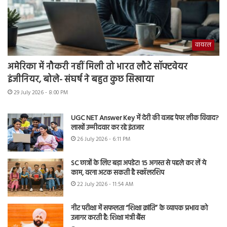
वायरल
अमेरिका में नौकरी नहीं मिली तो भारत लौटे सॉफ्टवेयर
इंजीनियर, बोले- संघर्ष ने बहुत कुछ सिखाया
29 July 2026 - 8:00 PM
UGC NET Answer Key में देरी की वजह पेपर लीक विवाद?
लाखों उम्मीदवार कर रहे इंतजार
26 July 2026 - 6:11 PM
SC छात्रों के लिए बड़ा अपडेट! 15 अगस्त से पहले कर लें ये
काम, वरना अटक सकती है स्कॉलरशिप
22 July 2026 - 11:54 AM
नीट परीक्षा में सफलता “शिक्षा क्रांति” के व्यापक प्रभाव को
उजागर करती है: शिक्षा मंत्री बैंस