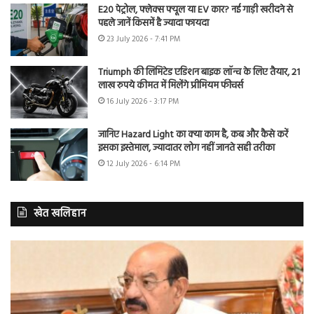
E20 पेट्रोल, फ्लेक्स फ्यूल या EV कार? नई गाड़ी खरीदने से
पहले जानें किसमें है ज्यादा फायदा
23 July 2026 - 7:41 PM
Triumph की लिमिटेड एडिशन बाइक लॉन्च के लिए तैयार, 21
लाख रुपये कीमत में मिलेंगे प्रीमियम फीचर्स
16 July 2026 - 3:17 PM
जानिए Hazard Light का क्या काम है, कब और कैसे करें
इसका इस्तेमाल, ज्यादातर लोग नहीं जानते सही तरीका
12 July 2026 - 6:14 PM
खेत खलिहान