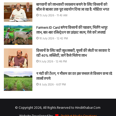
बागवानी को लाभकारी व्यवसाय बनाने के लिए किसानों को
बीज से बाजार तक पूरा सहयोग दिया जा रहा है: मोहिंदर भगत
15 July 2026 - 11:43 AM
Farmers ID Card बनेगा किसानों की पहचान, मिलेंगे भरपूर
लाभ, बार-बार रजिस्ट्रेशन का झंझट खत्म, ऐसे करें अप्लाई
10 July 2026 - 12:42 PM
किसानों के लिए बड़ी खुशखबरी, फूलों की खेती पर सरकार दे
रही 40% सब्सिडी, जानें कैसे मिलेगा लाभ
9 July 2026 - 12:46 PM
न मंडी की टेंशन, न मौसम का डर! इस फसल से किसान कमा रहे
लाखों रुपये
8 July 2026 - 6:07 PM
© Copyright 2026, All Rights Reserved to HindiKhabar.Com