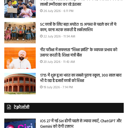
लाखों उम्मीदवार कर रहे इंतजार
26 July 2026 - 6:11 PM
SC छात्रों के लिए बड़ा अपडेट! 15 अगस्त से पहले कर लें ये
काम, वरना अटक सकती है स्कॉलरशिप
22 July 2026 - 11:54 AM
नीट परीक्षा में सफलता “शिक्षा क्रांति” के व्यापक प्रभाव को
उजागर करती है: शिक्षा मंत्री बैंस
20 July 2026 - 11:43 AM
1715 में शुरू हुआ भारत का सबसे पुराना स्कूल, 300 साल बाद
भी दे रहा है हजारों छात्रों को शिक्षा
19 July 2026 - 7:14 PM
टेक्नोलॉजी
iOS 27 में नई Siri होगी पहले से ज्यादा स्मार्ट, ChatGPT और
Gemini को देगी टक्कर