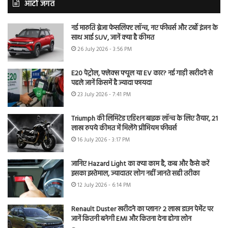
ऑटो जगत
नई मारुति ब्रेजा फेसलिफ्ट लॉन्च, नए फीचर्स और टर्बो इंजन के
साथ आई SUV, जानें क्या है कीमत
26 July 2026 - 3:56 PM
E20 पेट्रोल, फ्लेक्स फ्यूल या EV कार? नई गाड़ी खरीदने से
पहले जानें किसमें है ज्यादा फायदा
23 July 2026 - 7:41 PM
Triumph की लिमिटेड एडिशन बाइक लॉन्च के लिए तैयार, 21
लाख रुपये कीमत में मिलेंगे प्रीमियम फीचर्स
16 July 2026 - 3:17 PM
जानिए Hazard Light का क्या काम है, कब और कैसे करें
इसका इस्तेमाल, ज्यादातर लोग नहीं जानते सही तरीका
12 July 2026 - 6:14 PM
Renault Duster खरीदने का प्लान? 2 लाख डाउन पेमेंट पर
जानें कितनी बनेगी EMI और कितना देना होगा लोन