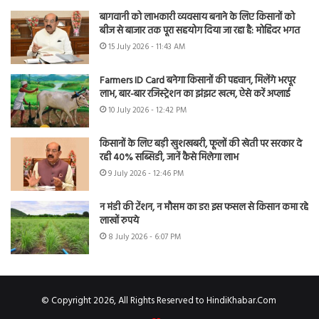
बागवानी को लाभकारी व्यवसाय बनाने के लिए किसानों को
बीज से बाजार तक पूरा सहयोग दिया जा रहा है: मोहिंदर भगत
15 July 2026 - 11:43 AM
Farmers ID Card बनेगा किसानों की पहचान, मिलेंगे भरपूर
लाभ, बार-बार रजिस्ट्रेशन का झंझट खत्म, ऐसे करें अप्लाई
10 July 2026 - 12:42 PM
किसानों के लिए बड़ी खुशखबरी, फूलों की खेती पर सरकार दे
रही 40% सब्सिडी, जानें कैसे मिलेगा लाभ
9 July 2026 - 12:46 PM
न मंडी की टेंशन, न मौसम का डर! इस फसल से किसान कमा रहे
लाखों रुपये
8 July 2026 - 6:07 PM
© Copyright 2026, All Rights Reserved to HindiKhabar.Com