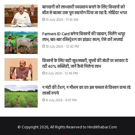
बागवानी को लाभकारी व्यवसाय बनाने के लिए किसानों को
बीज से बाजार तक पूरा सहयोग दिया जा रहा है: मोहिंदर भगत
15 July 2026 - 11:43 AM
Farmers ID Card बनेगा किसानों की पहचान, मिलेंगे भरपूर
लाभ, बार-बार रजिस्ट्रेशन का झंझट खत्म, ऐसे करें अप्लाई
10 July 2026 - 12:42 PM
किसानों के लिए बड़ी खुशखबरी, फूलों की खेती पर सरकार दे
रही 40% सब्सिडी, जानें कैसे मिलेगा लाभ
9 July 2026 - 12:46 PM
न मंडी की टेंशन, न मौसम का डर! इस फसल से किसान कमा रहे
लाखों रुपये
8 July 2026 - 6:07 PM
© Copyright 2026, All Rights Reserved to HindiKhabar.Com