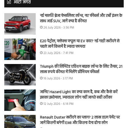
ऑटो जगत
नई मारुति ब्रेजा फेसलिफ्ट लॉन्च, नए फीचर्स और टर्बो इंजन के
साथ आई SUV, जानें क्या है कीमत
26 July 2026 - 3:56 PM
E20 पेट्रोल, फ्लेक्स फ्यूल या EV कार? नई गाड़ी खरीदने से
पहले जानें किसमें है ज्यादा फायदा
23 July 2026 - 7:41 PM
Triumph की लिमिटेड एडिशन बाइक लॉन्च के लिए तैयार, 21
लाख रुपये कीमत में मिलेंगे प्रीमियम फीचर्स
16 July 2026 - 3:17 PM
जानिए Hazard Light का क्या काम है, कब और कैसे करें
इसका इस्तेमाल, ज्यादातर लोग नहीं जानते सही तरीका
12 July 2026 - 6:14 PM
Renault Duster खरीदने का प्लान? 2 लाख डाउन पेमेंट पर
जानें कितनी बनेगी EMI और कितना देना होगा लोन