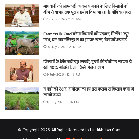
बागवानी को लाभकारी व्यवसाय बनाने के लिए किसानों को
बीज से बाजार तक पूरा सहयोग दिया जा रहा है: मोहिंदर भगत
15 July 2026 - 11:43 AM
Farmers ID Card बनेगा किसानों की पहचान, मिलेंगे भरपूर
लाभ, बार-बार रजिस्ट्रेशन का झंझट खत्म, ऐसे करें अप्लाई
10 July 2026 - 12:42 PM
किसानों के लिए बड़ी खुशखबरी, फूलों की खेती पर सरकार दे
रही 40% सब्सिडी, जानें कैसे मिलेगा लाभ
9 July 2026 - 12:46 PM
न मंडी की टेंशन, न मौसम का डर! इस फसल से किसान कमा रहे
लाखों रुपये
8 July 2026 - 6:07 PM
© Copyright 2026, All Rights Reserved to HindiKhabar.Com