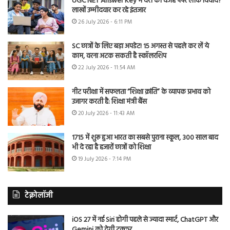
UGC NET Answer Key में देरी की वजह पेपर लीक विवाद?
लाखों उम्मीदवार कर रहे इंतजार
26 July 2026 - 6:11 PM
SC छात्रों के लिए बड़ा अपडेट! 15 अगस्त से पहले कर लें ये
काम, वरना अटक सकती है स्कॉलरशिप
22 July 2026 - 11:54 AM
नीट परीक्षा में सफलता “शिक्षा क्रांति” के व्यापक प्रभाव को
उजागर करती है: शिक्षा मंत्री बैंस
20 July 2026 - 11:43 AM
1715 में शुरू हुआ भारत का सबसे पुराना स्कूल, 300 साल बाद
भी दे रहा है हजारों छात्रों को शिक्षा
19 July 2026 - 7:14 PM
टेक्नोलॉजी
iOS 27 में नई Siri होगी पहले से ज्यादा स्मार्ट, ChatGPT और
Gemini को देगी टक्कर