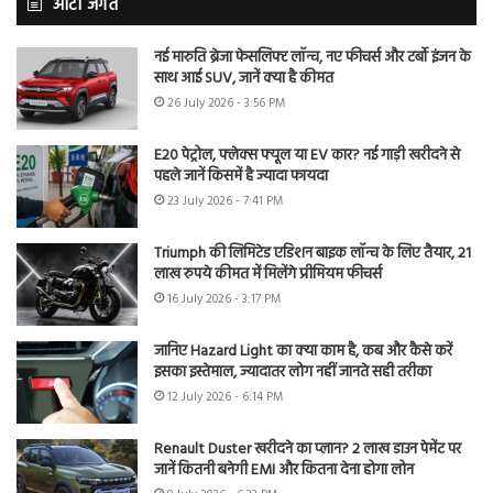
ऑटो जगत
नई मारुति ब्रेजा फेसलिफ्ट लॉन्च, नए फीचर्स और टर्बो इंजन के
साथ आई SUV, जानें क्या है कीमत
26 July 2026 - 3:56 PM
E20 पेट्रोल, फ्लेक्स फ्यूल या EV कार? नई गाड़ी खरीदने से
पहले जानें किसमें है ज्यादा फायदा
23 July 2026 - 7:41 PM
Triumph की लिमिटेड एडिशन बाइक लॉन्च के लिए तैयार, 21
लाख रुपये कीमत में मिलेंगे प्रीमियम फीचर्स
16 July 2026 - 3:17 PM
जानिए Hazard Light का क्या काम है, कब और कैसे करें
इसका इस्तेमाल, ज्यादातर लोग नहीं जानते सही तरीका
12 July 2026 - 6:14 PM
Renault Duster खरीदने का प्लान? 2 लाख डाउन पेमेंट पर
जानें कितनी बनेगी EMI और कितना देना होगा लोन