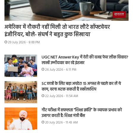
वायरल
अमेरिका में नौकरी नहीं मिली तो भारत लौटे सॉफ्टवेयर
इंजीनियर, बोले- संघर्ष ने बहुत कुछ सिखाया
29 July 2026 - 8:00 PM
UGC NET Answer Key में देरी की वजह पेपर लीक विवाद?
लाखों उम्मीदवार कर रहे इंतजार
26 July 2026 - 6:11 PM
SC छात्रों के लिए बड़ा अपडेट! 15 अगस्त से पहले कर लें ये
काम, वरना अटक सकती है स्कॉलरशिप
22 July 2026 - 11:54 AM
नीट परीक्षा में सफलता “शिक्षा क्रांति” के व्यापक प्रभाव को
उजागर करती है: शिक्षा मंत्री बैंस
20 July 2026 - 11:43 AM