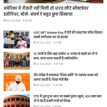
अमेरिका में नौकरी नहीं मिली तो भारत लौटे सॉफ्टवेयर
इंजीनियर, बोले- संघर्ष ने बहुत कुछ सिखाया
29 July 2026 - 8:00 PM
UGC NET Answer Key में देरी की वजह पेपर लीक विवाद?
लाखों उम्मीदवार कर रहे इंतजार
26 July 2026 - 6:11 PM
SC छात्रों के लिए बड़ा अपडेट! 15 अगस्त से पहले कर लें ये
काम, वरना अटक सकती है स्कॉलरशिप
22 July 2026 - 11:54 AM
नीट परीक्षा में सफलता “शिक्षा क्रांति” के व्यापक प्रभाव को
उजागर करती है: शिक्षा मंत्री बैंस
20 July 2026 - 11:43 AM
1715 में शुरू हुआ भारत का सबसे पुराना स्कूल, 300 साल बाद
भी दे रहा है हजारों छात्रों को शिक्षा
19 July 2026 - 7:14 PM