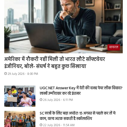
वायरल
अमेरिका में नौकरी नहीं मिली तो भारत लौटे सॉफ्टवेयर
इंजीनियर, बोले- संघर्ष ने बहुत कुछ सिखाया
29 July 2026 - 8:00 PM
UGC NET Answer Key में देरी की वजह पेपर लीक विवाद?
लाखों उम्मीदवार कर रहे इंतजार
26 July 2026 - 6:11 PM
SC छात्रों के लिए बड़ा अपडेट! 15 अगस्त से पहले कर लें ये
काम, वरना अटक सकती है स्कॉलरशिप
22 July 2026 - 11:54 AM