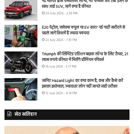
नई मारुति ब्रेजा फेसलिफ्ट लॉन्च, नए फीचर्स और टर्बो इंजन के
साथ आई SUV, जानें क्या है कीमत
26 July 2026 - 3:56 PM
E20 पेट्रोल, फ्लेक्स फ्यूल या EV कार? नई गाड़ी खरीदने से
पहले जानें किसमें है ज्यादा फायदा
23 July 2026 - 7:41 PM
Triumph की लिमिटेड एडिशन बाइक लॉन्च के लिए तैयार, 21
लाख रुपये कीमत में मिलेंगे प्रीमियम फीचर्स
16 July 2026 - 3:17 PM
जानिए Hazard Light का क्या काम है, कब और कैसे करें
इसका इस्तेमाल, ज्यादातर लोग नहीं जानते सही तरीका
12 July 2026 - 6:14 PM
खेत खलिहान