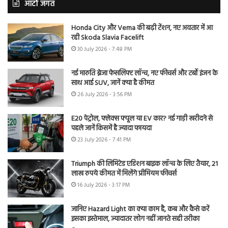
ऑटो जगत
Honda City और Verna की बढ़ी टेंशन, नए अवतार में आ
रही Skoda Slavia Facelift
30 July 2026 - 7:48 PM
नई मारुति ब्रेजा फेसलिफ्ट लॉन्च, नए फीचर्स और टर्बो इंजन के
साथ आई SUV, जानें क्या है कीमत
26 July 2026 - 3:56 PM
E20 पेट्रोल, फ्लेक्स फ्यूल या EV कार? नई गाड़ी खरीदने से
पहले जानें किसमें है ज्यादा फायदा
23 July 2026 - 7:41 PM
Triumph की लिमिटेड एडिशन बाइक लॉन्च के लिए तैयार, 21
लाख रुपये कीमत में मिलेंगे प्रीमियम फीचर्स
16 July 2026 - 3:17 PM
जानिए Hazard Light का क्या काम है, कब और कैसे करें
इसका इस्तेमाल, ज्यादातर लोग नहीं जानते सही तरीका