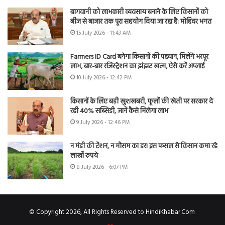
बागवानी को लाभकारी व्यवसाय बनाने के लिए किसानों को
बीज से बाजार तक पूरा सहयोग दिया जा रहा है: मोहिंदर भगत
15 July 2026 - 11:43 AM
Farmers ID Card बनेगा किसानों की पहचान, मिलेंगे भरपूर
लाभ, बार-बार रजिस्ट्रेशन का झंझट खत्म, ऐसे करें अप्लाई
10 July 2026 - 12:42 PM
किसानों के लिए बड़ी खुशखबरी, फूलों की खेती पर सरकार दे
रही 40% सब्सिडी, जानें कैसे मिलेगा लाभ
9 July 2026 - 12:46 PM
न मंडी की टेंशन, न मौसम का डर! इस फसल से किसान कमा रहे
लाखों रुपये
8 July 2026 - 6:07 PM
© Copyright 2026, All Rights Reserved to HindiKhabar.Com