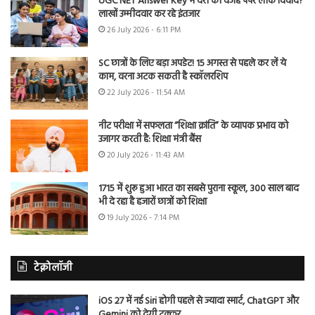
UGC NET Answer Key में देरी की वजह पेपर लीक विवाद?
लाखों उम्मीदवार कर रहे इंतजार
26 July 2026 - 6:11 PM
SC छात्रों के लिए बड़ा अपडेट! 15 अगस्त से पहले कर लें ये
काम, वरना अटक सकती है स्कॉलरशिप
22 July 2026 - 11:54 AM
नीट परीक्षा में सफलता “शिक्षा क्रांति” के व्यापक प्रभाव को
उजागर करती है: शिक्षा मंत्री बैंस
20 July 2026 - 11:43 AM
1715 में शुरू हुआ भारत का सबसे पुराना स्कूल, 300 साल बाद
भी दे रहा है हजारों छात्रों को शिक्षा
19 July 2026 - 7:14 PM
टेक्नोलॉजी
iOS 27 में नई Siri होगी पहले से ज्यादा स्मार्ट, ChatGPT और
Gemini को देगी टक्कर