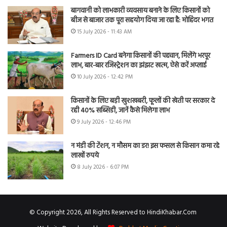
बागवानी को लाभकारी व्यवसाय बनाने के लिए किसानों को
बीज से बाजार तक पूरा सहयोग दिया जा रहा है: मोहिंदर भगत
15 July 2026 - 11:43 AM
Farmers ID Card बनेगा किसानों की पहचान, मिलेंगे भरपूर
लाभ, बार-बार रजिस्ट्रेशन का झंझट खत्म, ऐसे करें अप्लाई
10 July 2026 - 12:42 PM
किसानों के लिए बड़ी खुशखबरी, फूलों की खेती पर सरकार दे
रही 40% सब्सिडी, जानें कैसे मिलेगा लाभ
9 July 2026 - 12:46 PM
न मंडी की टेंशन, न मौसम का डर! इस फसल से किसान कमा रहे
लाखों रुपये
8 July 2026 - 6:07 PM
© Copyright 2026, All Rights Reserved to HindiKhabar.Com