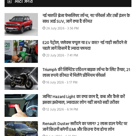
ऑटो जगत
नई मारुति ब्रेजा फेसलिफ्ट लॉन्च, नए फीचर्स और टर्बो इंजन के
साथ आई SUV, जानें क्या है कीमत
26 July 2026 - 3:56 PM
E20 पेट्रोल, फ्लेक्स फ्यूल या EV कार? नई गाड़ी खरीदने से
पहले जानें किसमें है ज्यादा फायदा
23 July 2026 - 7:41 PM
Triumph की लिमिटेड एडिशन बाइक लॉन्च के लिए तैयार, 21
लाख रुपये कीमत में मिलेंगे प्रीमियम फीचर्स
16 July 2026 - 3:17 PM
जानिए Hazard Light का क्या काम है, कब और कैसे करें
इसका इस्तेमाल, ज्यादातर लोग नहीं जानते सही तरीका
12 July 2026 - 6:14 PM
Renault Duster खरीदने का प्लान? 2 लाख डाउन पेमेंट पर
जानें कितनी बनेगी EMI और कितना देना होगा लोन