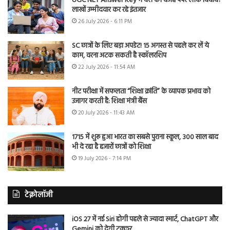
UGC NET Answer Key में देरी की वजह पेपर लीक विवाद?
लाखों उम्मीदवार कर रहे इंतजार
26 July 2026 - 6:11 PM
SC छात्रों के लिए बड़ा अपडेट! 15 अगस्त से पहले कर लें ये
काम, वरना अटक सकती है स्कॉलरशिप
22 July 2026 - 11:54 AM
नीट परीक्षा में सफलता “शिक्षा क्रांति” के व्यापक प्रभाव को
उजागर करती है: शिक्षा मंत्री बैंस
20 July 2026 - 11:43 AM
1715 में शुरू हुआ भारत का सबसे पुराना स्कूल, 300 साल बाद
भी दे रहा है हजारों छात्रों को शिक्षा
19 July 2026 - 7:14 PM
टेक्नोलॉजी
iOS 27 में नई Siri होगी पहले से ज्यादा स्मार्ट, ChatGPT और
Gemini को देगी टक्कर