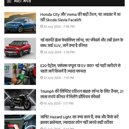
ऑटो जगत
Honda City और Verna की बढ़ी टेंशन, नए अवतार में आ
रही Skoda Slavia Facelift
30 July 2026 - 7:48 PM
नई मारुति ब्रेजा फेसलिफ्ट लॉन्च, नए फीचर्स और टर्बो इंजन के
साथ आई SUV, जानें क्या है कीमत
26 July 2026 - 3:56 PM
E20 पेट्रोल, फ्लेक्स फ्यूल या EV कार? नई गाड़ी खरीदने से
पहले जानें किसमें है ज्यादा फायदा
23 July 2026 - 7:41 PM
Triumph की लिमिटेड एडिशन बाइक लॉन्च के लिए तैयार, 21
लाख रुपये कीमत में मिलेंगे प्रीमियम फीचर्स
16 July 2026 - 3:17 PM
जानिए Hazard Light का क्या काम है, कब और कैसे करें
इसका इस्तेमाल, ज्यादातर लोग नहीं जानते सही तरीका