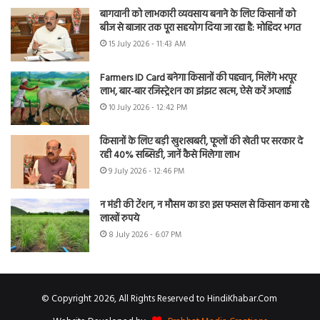
बागवानी को लाभकारी व्यवसाय बनाने के लिए किसानों को
बीज से बाजार तक पूरा सहयोग दिया जा रहा है: मोहिंदर भगत
15 July 2026 - 11:43 AM
Farmers ID Card बनेगा किसानों की पहचान, मिलेंगे भरपूर
लाभ, बार-बार रजिस्ट्रेशन का झंझट खत्म, ऐसे करें अप्लाई
10 July 2026 - 12:42 PM
किसानों के लिए बड़ी खुशखबरी, फूलों की खेती पर सरकार दे
रही 40% सब्सिडी, जानें कैसे मिलेगा लाभ
9 July 2026 - 12:46 PM
न मंडी की टेंशन, न मौसम का डर! इस फसल से किसान कमा रहे
लाखों रुपये
8 July 2026 - 6:07 PM
© Copyright 2026, All Rights Reserved to HindiKhabar.Com