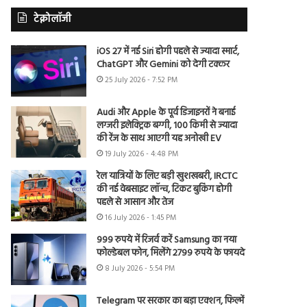
टेक्नोलॉजी
iOS 27 में नई Siri होगी पहले से ज्यादा स्मार्ट,
ChatGPT और Gemini को देगी टक्कर
25 July 2026 - 7:52 PM
Audi और Apple के पूर्व डिजाइनरों ने बनाई
लग्जरी इलेक्ट्रिक बग्गी, 100 किमी से ज्यादा
की रेंज के साथ आएगी यह अनोखी EV
19 July 2026 - 4:48 PM
रेल यात्रियों के लिए बड़ी खुशखबरी, IRCTC
की नई वेबसाइट लॉन्च, टिकट बुकिंग होगी
पहले से आसान और तेज
16 July 2026 - 1:45 PM
999 रुपये में रिजर्व करें Samsung का नया
फोल्डेबल फोन, मिलेंगे 2799 रुपये के फायदे
8 July 2026 - 5:54 PM
Telegram पर सरकार का बड़ा एक्शन, फिल्में