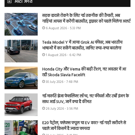
ऑटो जगत
सड़क हादसे रोकने के लिए नई तकनीक की तैयारी, अब
गाड़ियां आपस में करेंगी बातचीत, ड्राइवर को पहले मिलेगा अलर्ट
6 August 2026 - 5:33 PM
Tesla Model Y में आया Grok AI फीचर, अब भारतीय
भाषाओं में कर सकेंगे बातचीत, जानिए क्या-क्या बदलेगा
1 August 2026 - 6:42 PM
Honda City और Verna की बढ़ी टेंशन, नए अवतार में आ
रही Skoda Slavia Facelift
30 July 2026 - 7:48 PM
नई मारुति ब्रेजा फेसलिफ्ट लॉन्च, नए फीचर्स और टर्बो इंजन के
साथ आई SUV, जानें क्या है कीमत
26 July 2026 - 3:56 PM
E20 पेट्रोल, फ्लेक्स फ्यूल या EV कार? नई गाड़ी खरीदने से
पहले जानें किसमें है ज्यादा फायदा