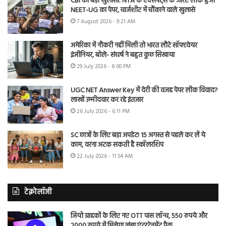
CBI का बड़ा खुलासा: NTA के एक्सपर्ट्स के जरिए लीक हुआ
NEET-UG का पेपर, चार्जशीट में चौंकाने वाले खुलासे
7 August 2026 - 9:21 AM
अमेरिका में नौकरी नहीं मिली तो भारत लौटे सॉफ्टवेयर
इंजीनियर, बोले- संघर्ष ने बहुत कुछ सिखाया
29 July 2026 - 8:00 PM
UGC NET Answer Key में देरी की वजह पेपर लीक विवाद?
लाखों उम्मीदवार कर रहे इंतजार
26 July 2026 - 6:11 PM
SC छात्रों के लिए बड़ा अपडेट! 15 अगस्त से पहले कर लें ये
काम, वरना अटक सकती है स्कॉलरशिप
22 July 2026 - 11:54 AM
टेक्नोलॉजी
जियो ग्राहकों के लिए नए OTT पास लॉन्च, 550 रुपये और
2000 रुपये में मिलेगा लंबा एंटरटेनमेंट पैक