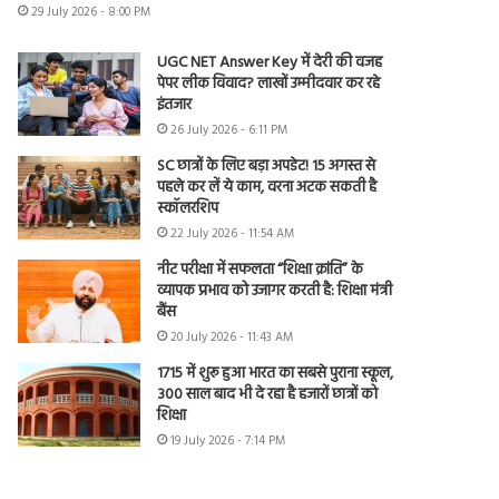
29 July 2026 - 8:00 PM
UGC NET Answer Key में देरी की वजह
पेपर लीक विवाद? लाखों उम्मीदवार कर रहे
इंतजार
26 July 2026 - 6:11 PM
SC छात्रों के लिए बड़ा अपडेट! 15 अगस्त से
पहले कर लें ये काम, वरना अटक सकती है
स्कॉलरशिप
22 July 2026 - 11:54 AM
नीट परीक्षा में सफलता “शिक्षा क्रांति” के
व्यापक प्रभाव को उजागर करती है: शिक्षा मंत्री
बैंस
20 July 2026 - 11:43 AM
1715 में शुरू हुआ भारत का सबसे पुराना स्कूल,
300 साल बाद भी दे रहा है हजारों छात्रों को
शिक्षा
19 July 2026 - 7:14 PM