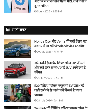
और वेब सीरीज देखना पड़ेगा भारी, तीन दिनों में
दूसरा नोटिस
5 July 2026 - 2:25 PM
ऑटो जगत
Honda City और Verna की बढ़ी टेंशन, नए
अवतार में आ रही Skoda Slavia Facelift
30 July 2026 - 7:48 PM
नई मारुति ब्रेजा फेसलिफ्ट लॉन्च, नए फीचर्स
और टर्बो इंजन के साथ आई SUV, जानें क्या है
कीमत
26 July 2026 - 3:56 PM
E20 पेट्रोल, फ्लेक्स फ्यूल या EV कार? नई
गाड़ी खरीदने से पहले जानें किसमें है ज्यादा
फायदा
23 July 2026 - 7:41 PM
Triumph की लिमिटेड एडिशन बाइक लॉन्च के