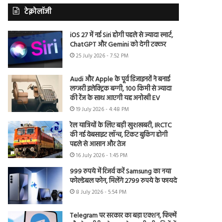
टेक्नोलॉजी
iOS 27 में नई Siri होगी पहले से ज्यादा स्मार्ट,
ChatGPT और Gemini को देगी टक्कर
25 July 2026 - 7:52 PM
Audi और Apple के पूर्व डिजाइनरों ने बनाई
लग्जरी इलेक्ट्रिक बग्गी, 100 किमी से ज्यादा
की रेंज के साथ आएगी यह अनोखी EV
19 July 2026 - 4:48 PM
रेल यात्रियों के लिए बड़ी खुशखबरी, IRCTC
की नई वेबसाइट लॉन्च, टिकट बुकिंग होगी
पहले से आसान और तेज
16 July 2026 - 1:45 PM
999 रुपये में रिजर्व करें Samsung का नया
फोल्डेबल फोन, मिलेंगे 2799 रुपये के फायदे
8 July 2026 - 5:54 PM
Telegram पर सरकार का बड़ा एक्शन, फिल्में