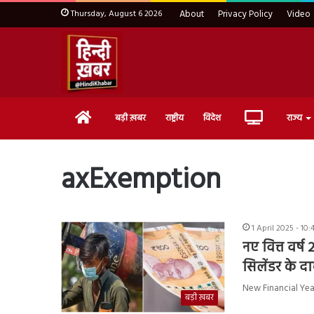
Thursday, August 6 2026
About
Privacy Policy
Video
Home
Live
बड़ी ख़बर
राष्ट्रीय
विदेश
राज्य
TV
axExemption
1 April 2025 - 10
नए वित्त वर्
सिलेंडर के दा
New Financial Year 
बड़ी ख़बर