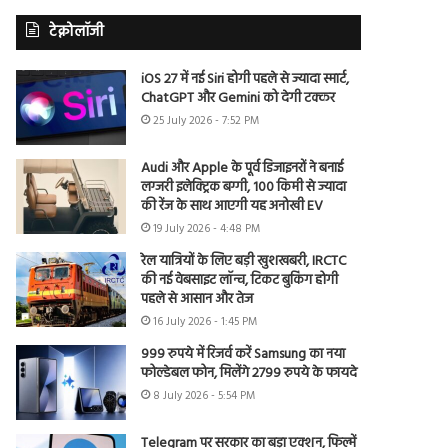
टेक्नोलॉजी
iOS 27 में नई Siri होगी पहले से ज्यादा स्मार्ट,
ChatGPT और Gemini को देगी टक्कर
25 July 2026 - 7:52 PM
Audi और Apple के पूर्व डिजाइनरों ने बनाई
लग्जरी इलेक्ट्रिक बग्गी, 100 किमी से ज्यादा
की रेंज के साथ आएगी यह अनोखी EV
19 July 2026 - 4:48 PM
रेल यात्रियों के लिए बड़ी खुशखबरी, IRCTC
की नई वेबसाइट लॉन्च, टिकट बुकिंग होगी
पहले से आसान और तेज
16 July 2026 - 1:45 PM
999 रुपये में रिजर्व करें Samsung का नया
फोल्डेबल फोन, मिलेंगे 2799 रुपये के फायदे
8 July 2026 - 5:54 PM
Telegram पर सरकार का बड़ा एक्शन, फिल्में