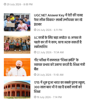
29 July 2026 - 8:00 PM
UGC NET Answer Key में देरी की वजह
पेपर लीक विवाद? लाखों उम्मीदवार कर रहे
इंतजार
26 July 2026 - 6:11 PM
SC छात्रों के लिए बड़ा अपडेट! 15 अगस्त से
पहले कर लें ये काम, वरना अटक सकती है
स्कॉलरशिप
22 July 2026 - 11:54 AM
नीट परीक्षा में सफलता “शिक्षा क्रांति” के
व्यापक प्रभाव को उजागर करती है: शिक्षा मंत्री
बैंस
20 July 2026 - 11:43 AM
1715 में शुरू हुआ भारत का सबसे पुराना स्कूल,
300 साल बाद भी दे रहा है हजारों छात्रों को
शिक्षा
19 July 2026 - 7:14 PM