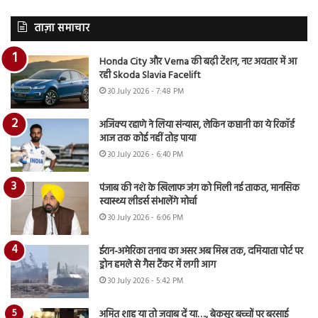
ताज़ा समाचार
Honda City और Verna की बढ़ी टेंशन, नए अवतार में आ
रही Skoda Slavia Facelift
30 July 2026 - 7:48 PM
अजिंक्य रहाणे ने लिया संन्यास, लेकिन कप्तानी का ये रिकॉर्ड
आज तक कोई नहीं तोड़ पाया
30 July 2026 - 6:40 PM
पंजाब की नशे के खिलाफ जंग को मिली नई ताकत, मानसिक
स्वास्थ्य लीडर्स संभालेंगे मोर्चा
30 July 2026 - 6:06 PM
ईरान-अमेरिका तनाव का असर अब मिस्र तक, दमियाता पोर्ट पर
ड्रोन हमले से गैस टैंकर में लगी आग
30 July 2026 - 5:42 PM
अमित शाह या तो जवाब दें या…., बेकसूर बच्चों पर बरसाई