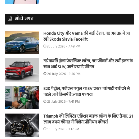
ऑटो जगत
Honda City और Verna की बढ़ी टेंशन, नए अवतार में आ
रही Skoda Slavia Facelift
30 July 2026 - 7:48 PM
नई मारुति ब्रेजा फेसलिफ्ट लॉन्च, नए फीचर्स और टर्बो इंजन के
साथ आई SUV, जानें क्या है कीमत
26 July 2026 - 3:56 PM
E20 पेट्रोल, फ्लेक्स फ्यूल या EV कार? नई गाड़ी खरीदने से
पहले जानें किसमें है ज्यादा फायदा
23 July 2026 - 7:41 PM
Triumph की लिमिटेड एडिशन बाइक लॉन्च के लिए तैयार, 21
लाख रुपये कीमत में मिलेंगे प्रीमियम फीचर्स
16 July 2026 - 3:17 PM