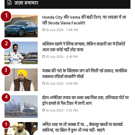
ताज़ा समाचार
Honda City और Verna की बढ़ी टेंशन, नए अवतार में आ
रही Skoda Slavia Facelift
30 July 2026 - 7:48 PM
अजिंक्य रहाणे ने लिया संन्यास, लेकिन कप्तानी का ये रिकॉर्ड
आज तक कोई नहीं तोड़ पाया
30 July 2026 - 6:40 PM
पंजाब की नशे के खिलाफ जंग को मिली नई ताकत, मानसिक
स्वास्थ्य लीडर्स संभालेंगे मोर्चा
30 July 2026 - 6:06 PM
ईरान-अमेरिका तनाव का असर अब मिस्र तक, दमियाता पोर्ट पर
ड्रोन हमले से गैस टैंकर में लगी आग
30 July 2026 - 5:42 PM
अमित शाह या तो जवाब दें या…., बेकसूर बच्चों पर बरसाई
लाठियां, नए बिल में कुछ भी नया नहीं- खड़गे