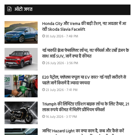
ऑटो जगत
Honda City और Verna की बढ़ी टेंशन, नए अवतार में आ
रही Skoda Slavia Facelift
30 July 2026 - 7:48 PM
नई मारुति ब्रेजा फेसलिफ्ट लॉन्च, नए फीचर्स और टर्बो इंजन के
साथ आई SUV, जानें क्या है कीमत
26 July 2026 - 3:56 PM
E20 पेट्रोल, फ्लेक्स फ्यूल या EV कार? नई गाड़ी खरीदने से
पहले जानें किसमें है ज्यादा फायदा
23 July 2026 - 7:41 PM
Triumph की लिमिटेड एडिशन बाइक लॉन्च के लिए तैयार, 21
लाख रुपये कीमत में मिलेंगे प्रीमियम फीचर्स
16 July 2026 - 3:17 PM
जानिए Hazard Light का क्या काम है, कब और कैसे करें