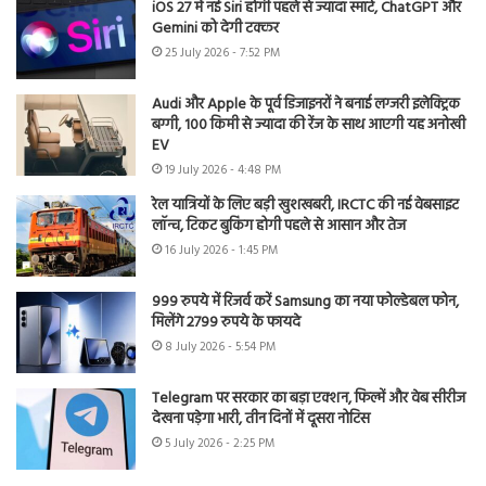
iOS 27 में नई Siri होगी पहले से ज्यादा स्मार्ट, ChatGPT और
Gemini को देगी टक्कर
25 July 2026 - 7:52 PM
Audi और Apple के पूर्व डिजाइनरों ने बनाई लग्जरी इलेक्ट्रिक
बग्गी, 100 किमी से ज्यादा की रेंज के साथ आएगी यह अनोखी
EV
19 July 2026 - 4:48 PM
रेल यात्रियों के लिए बड़ी खुशखबरी, IRCTC की नई वेबसाइट
लॉन्च, टिकट बुकिंग होगी पहले से आसान और तेज
16 July 2026 - 1:45 PM
999 रुपये में रिजर्व करें Samsung का नया फोल्डेबल फोन,
मिलेंगे 2799 रुपये के फायदे
8 July 2026 - 5:54 PM
Telegram पर सरकार का बड़ा एक्शन, फिल्में और वेब सीरीज
देखना पड़ेगा भारी, तीन दिनों में दूसरा नोटिस
5 July 2026 - 2:25 PM