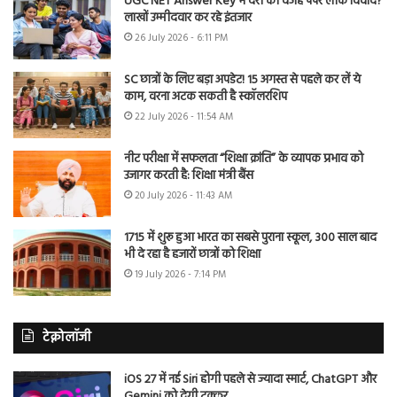
UGC NET Answer Key में देरी की वजह पेपर लीक विवाद?
लाखों उम्मीदवार कर रहे इंतजार
26 July 2026 - 6:11 PM
SC छात्रों के लिए बड़ा अपडेट! 15 अगस्त से पहले कर लें ये
काम, वरना अटक सकती है स्कॉलरशिप
22 July 2026 - 11:54 AM
नीट परीक्षा में सफलता “शिक्षा क्रांति” के व्यापक प्रभाव को
उजागर करती है: शिक्षा मंत्री बैंस
20 July 2026 - 11:43 AM
1715 में शुरू हुआ भारत का सबसे पुराना स्कूल, 300 साल बाद
भी दे रहा है हजारों छात्रों को शिक्षा
19 July 2026 - 7:14 PM
टेक्नोलॉजी
iOS 27 में नई Siri होगी पहले से ज्यादा स्मार्ट, ChatGPT और
Gemini को देगी टक्कर