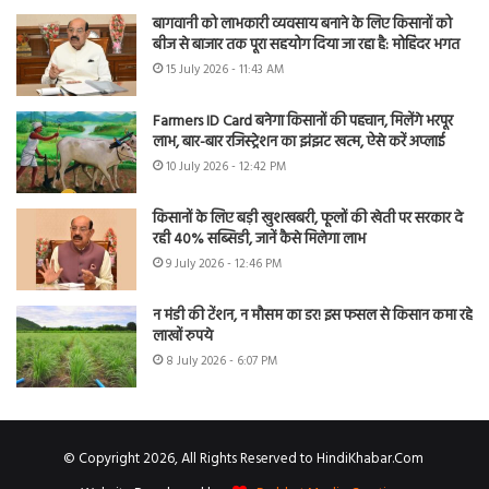
बागवानी को लाभकारी व्यवसाय बनाने के लिए किसानों को
बीज से बाजार तक पूरा सहयोग दिया जा रहा है: मोहिंदर भगत
15 July 2026 - 11:43 AM
Farmers ID Card बनेगा किसानों की पहचान, मिलेंगे भरपूर
लाभ, बार-बार रजिस्ट्रेशन का झंझट खत्म, ऐसे करें अप्लाई
10 July 2026 - 12:42 PM
किसानों के लिए बड़ी खुशखबरी, फूलों की खेती पर सरकार दे
रही 40% सब्सिडी, जानें कैसे मिलेगा लाभ
9 July 2026 - 12:46 PM
न मंडी की टेंशन, न मौसम का डर! इस फसल से किसान कमा रहे
लाखों रुपये
8 July 2026 - 6:07 PM
© Copyright 2026, All Rights Reserved to HindiKhabar.Com