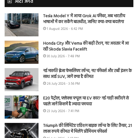
ऑटो जगत
Tesla Model Y में आया Grok AI फीचर, अब भारतीय
भाषाओं में कर सकेंगे बातचीत, जानिए क्या-क्या बदलेगा
1 August 2026 - 6:42 PM
Honda City और Verna की बढ़ी टेंशन, नए अवतार में आ
रही Skoda Slavia Facelift
30 July 2026 - 7:48 PM
नई मारुति ब्रेजा फेसलिफ्ट लॉन्च, नए फीचर्स और टर्बो इंजन के
साथ आई SUV, जानें क्या है कीमत
26 July 2026 - 3:56 PM
E20 पेट्रोल, फ्लेक्स फ्यूल या EV कार? नई गाड़ी खरीदने से
पहले जानें किसमें है ज्यादा फायदा
23 July 2026 - 7:41 PM
Triumph की लिमिटेड एडिशन बाइक लॉन्च के लिए तैयार, 21
लाख रुपये कीमत में मिलेंगे प्रीमियम फीचर्स