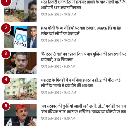
भरत तिवारी एनकाउंटर में हथियार डालने के बाद गोली मारने के
आरोप में STF जवान गिरफ्तार
31 July 2026 - 10:33 AM
PM मोदी के AI वीडियो पर बड़ा एक्शन, Meta इंडिया हेड
समेत कई लोगों पर केस दर्ज
31 July 2026 - 10:00 AM
‘गैंगस्टरां ते वार’ का 191वां दिन: पंजाब पुलिस की 611 स्थानों पर
छापेमारी, 310 गिरफ्तार
31 July 2026 - 9:20 AM
महाराष्ट्र के भिवंडी में 4 मंजिला इमारत ढही, 2 की मौत, कई
लोगों के मलबे में दबे होने की आशंका
31 July 2026 - 8:42 AM
जब सरकार की कुर्सियां खाली रहने लगीं, तो…’ भदोही का नाम
‘संत रविदास नगर’ करने पर अखिलेश यादव का बीजेपी पर तंज
31 July 2026 - 8:19 AM