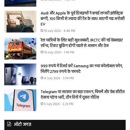
Audi और Apple के पूर्व डिजाइनरों ने बनाई लग्जरी इलेक्ट्रिक
बग्गी, 100 किमी से ज्यादा की रेंज के साथ आएगी यह अनोखी
EV
19 July 2026 - 4:48 PM
रेल यात्रियों के लिए बड़ी खुशखबरी, IRCTC की नई वेबसाइट
लॉन्च, टिकट बुकिंग होगी पहले से आसान और तेज
16 July 2026 - 1:45 PM
999 रुपये में रिजर्व करें Samsung का नया फोल्डेबल फोन,
मिलेंगे 2799 रुपये के फायदे
8 July 2026 - 5:54 PM
Telegram पर सरकार का बड़ा एक्शन, फिल्में और वेब सीरीज
देखना पड़ेगा भारी, तीन दिनों में दूसरा नोटिस
5 July 2026 - 2:25 PM
ऑटो जगत