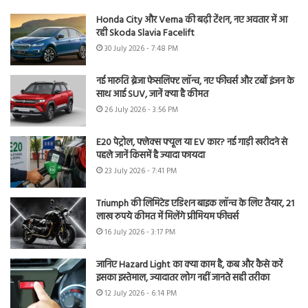
Honda City और Verna की बढ़ी टेंशन, नए अवतार में आ
रही Skoda Slavia Facelift
30 July 2026 - 7:48 PM
नई मारुति ब्रेजा फेसलिफ्ट लॉन्च, नए फीचर्स और टर्बो इंजन के
साथ आई SUV, जानें क्या है कीमत
26 July 2026 - 3:56 PM
E20 पेट्रोल, फ्लेक्स फ्यूल या EV कार? नई गाड़ी खरीदने से
पहले जानें किसमें है ज्यादा फायदा
23 July 2026 - 7:41 PM
Triumph की लिमिटेड एडिशन बाइक लॉन्च के लिए तैयार, 21
लाख रुपये कीमत में मिलेंगे प्रीमियम फीचर्स
16 July 2026 - 3:17 PM
जानिए Hazard Light का क्या काम है, कब और कैसे करें
इसका इस्तेमाल, ज्यादातर लोग नहीं जानते सही तरीका
12 July 2026 - 6:14 PM